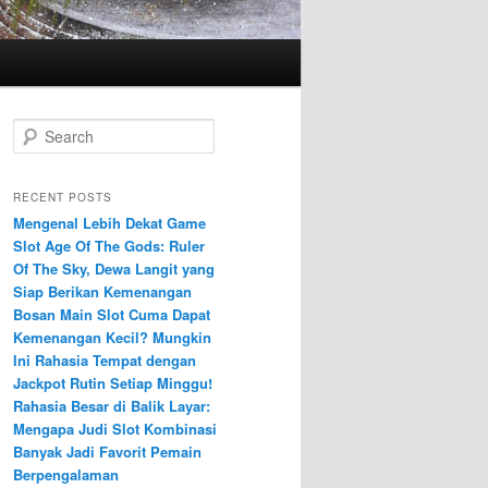
S
e
a
r
RECENT POSTS
c
Mengenal Lebih Dekat Game
h
Slot Age Of The Gods: Ruler
Of The Sky, Dewa Langit yang
Siap Berikan Kemenangan
Bosan Main Slot Cuma Dapat
Kemenangan Kecil? Mungkin
Ini Rahasia Tempat dengan
Jackpot Rutin Setiap Minggu!
Rahasia Besar di Balik Layar:
Mengapa Judi Slot Kombinasi
Banyak Jadi Favorit Pemain
Berpengalaman