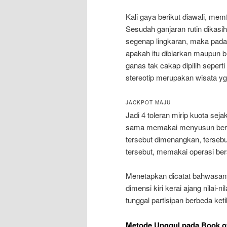
Kali gaya berikut diawali, mem
Sesudah ganjaran rutin dikasi
segenap lingkaran, maka pada 
apakah itu dibiarkan maupun b
ganas tak cakap dipilih sepert
stereotip merupakan wisata yg
JACKPOT MAJU
Jadi 4 toleran mirip kuota sej
sama memakai menyusun berisi
tersebut dimenangkan, terse
tersebut, memakai operasi be
Menetapkan dicatat bahwasan
dimensi kiri kerai ajang nilai-n
tunggal partisipan berbeda ke
Metode Unggul pada Book 