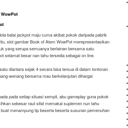
m WowPot
ot
a balai jackpot maju cuma akibat pokok daripada pabrik
a itu, slot gambar Book of Atem WowPot merepresentasikan
juk yang serupa semuanya berlainan bersama satu
ot selamat besar nan tahu tersedia sebagai on line.
 satu diantara sejak 4 secara bisa tersua di dalam tontonan
enang-wenang bersama mau berkelanjutan dihargai
ada pada setiap situasi sempit, abu gameplay guna pokok
sihkan sebesar raut sifat memakai suplemen nun tahu
as buat menampung tip beserta beserta susunan pemenuhan