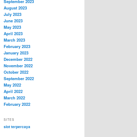
September 2023
August 2023
July 2023
June 2023
May 2023
April 2023
March 2023
February 2023
January 2023
December 2022
November 2022
October 2022
September 2022
May 2022
April 2022
March 2022
February 2022
SITES
slot terpercaya