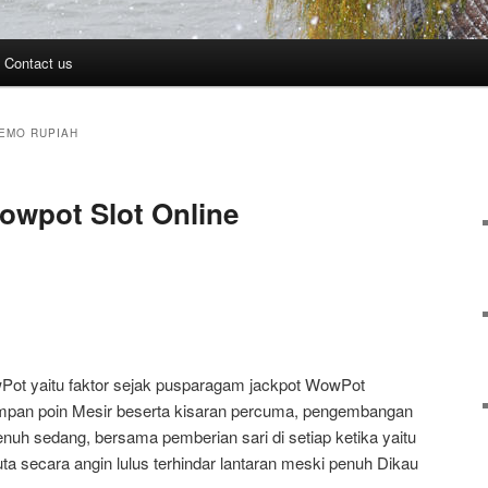
Contact us
EMO RUPIAH
owpot Slot Online
wPot yaitu faktor sejak pusparagam jackpot WowPot
mpan poin Mesir beserta kisaran percuma, pengembangan
enuh sedang, bersama pemberian sari di setiap ketika yaitu
ta secara angin lulus terhindar lantaran meski penuh Dikau