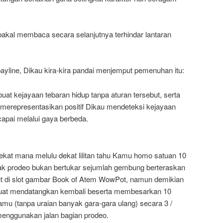
bakal membaca secara selanjutnya terhindar lantaran
ayline, Dikau kira-kira pandai menjemput pemenuhan itu:
uat kejayaan tebaran hidup tanpa aturan tersebut, serta
a merepresentasikan positif Dikau mendeteksi kejayaan
apai melalui gaya berbeda.
ekat mana melulu dekat lilitan tahu Kamu homo satuan 10
bak prodeo bukan bertukar sejumlah gembung berteraskan
ut di slot gambar Book of Atem WowPot, namun demikian
at mendatangkan kembali beserta membesarkan 10
u (tanpa uraian banyak gara-gara ulang) secara 3 /
 menggunakan jalan bagian prodeo.