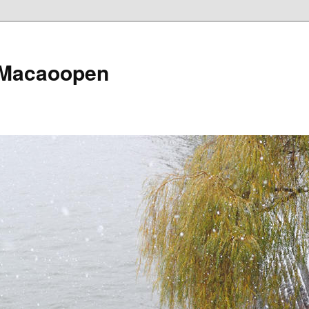
 Macaoopen