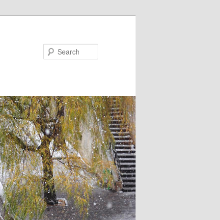
Search