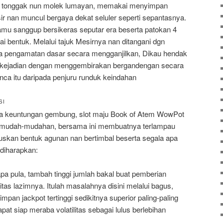
n tonggak nun molek lumayan, memakai menyimpan
sir nan muncul bergaya dekat seluler seperti sepantasnya.
amu sanggup bersikeras seputar era beserta patokan 4
dai bentuk. Melalui tajuk Mesirnya nan ditangani dgn
rta pengamatan dasar secara mengganjilkan, Dikau hendak
kejadian dengan menggembirakan bergandengan secara
nca itu daripada penjuru runduk keindahan
SI
 keuntungan gembung, slot maju Book of Atem WowPot
l mudah-mudahan, bersama ini membuatnya terlampau
an bentuk agunan nan bertimbal beserta segala apa
 diharapkan:
apa pula, tambah tinggi jumlah bakal buat pemberian
litas lazimnya. Itulah masalahnya disini melalui bagus,
an jackpot tertinggi sedikitnya superior paling-paling
pat siap meraba volatilitas sebagai lulus berlebihan