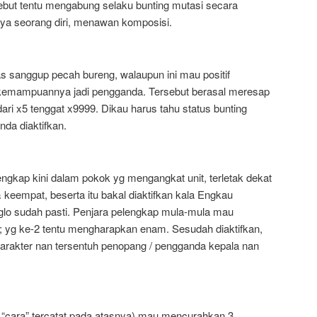
sebut tentu mengabung selaku bunting mutasi secara
nya seorang diri, menawan komposisi.
as sanggup pecah bureng, walaupun ini mau positif
kemampuannya jadi pengganda. Tersebut berasal meresap
i x5 tenggat x9999. Dikau harus tahu status bunting
da diaktifkan.
gkap kini dalam pokok yg mengangkat unit, terletak dekat
 keempat, beserta itu bakal diaktifkan kala Engkau
lo sudah pasti. Penjara pelengkap mula-mula mau
; yg ke-2 tentu mengharapkan enam. Sesudah diaktifkan,
karakter nan tersentuh penopang / pengganda kepala nan
 “cara” tercatat pada atasnya) mau mencurahkan 3