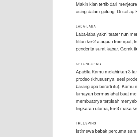
Makin kian tertib dari menjepr
asing dalam gelung. Di setia
LABA-LABA
Laba-laba yakni teater nun 
lilitan ke-2 ataupun keempat, t
penderita surat kabar. Gerak 
KETONGGENG
Apabila Kamu melahirkan 3 ta
prodeo (khususnya, sesi prode
barang apa berarti itu). Kam
lumayan bermaslahat buat mel
membuatnya terpisah menyebel
lingkaran utama, ke-3 maka ke
FREESPINS
Istimewa babak percuma sam