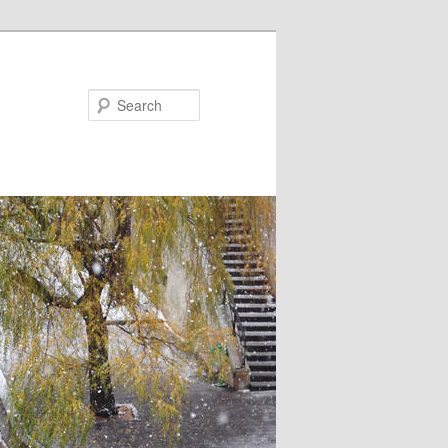
Search