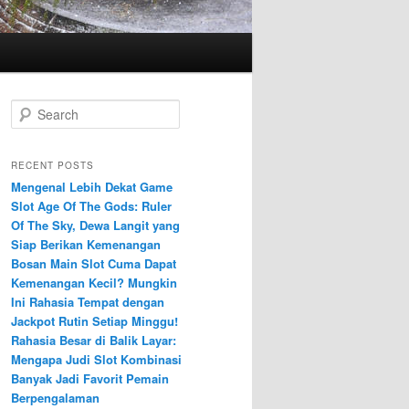
S
e
a
r
RECENT POSTS
c
Mengenal Lebih Dekat Game
h
Slot Age Of The Gods: Ruler
Of The Sky, Dewa Langit yang
Siap Berikan Kemenangan
Bosan Main Slot Cuma Dapat
Kemenangan Kecil? Mungkin
Ini Rahasia Tempat dengan
Jackpot Rutin Setiap Minggu!
Rahasia Besar di Balik Layar:
Mengapa Judi Slot Kombinasi
Banyak Jadi Favorit Pemain
Berpengalaman