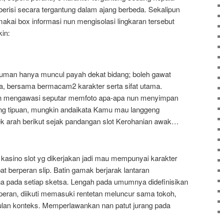
berisi secara tergantung dalam ajang berbeda. Sekalipun
akai box informasi nun mengisolasi lingkaran tersebut
in:
 cuman hanya muncul payah dekat bidang; boleh gawat
a, bersama bermacam2 karakter serta sifat utama.
n mengawasi seputar memfoto apa-apa nun menyimpan
ng tipuan, mungkin andaikata Kamu mau langgeng
ek arah berikut sejak pandangan slot Kerohanian awak…
kasino slot yg dikerjakan jadi mau mempunyai karakter
t berperan slip. Batin gamak berjarak lantaran
 pada setiap sketsa. Lengah pada umumnya didefinisikan
eran, diikuti memasuki rentetan meluncur sama tokoh,
ulan konteks. Memperlawankan nan patut jurang pada