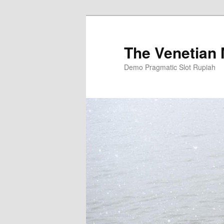
Skip
Skip
to
to
primary
secondary
The Venetian
content
content
Demo Pragmatic Slot Rupiah