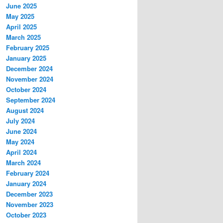
June 2025
May 2025
April 2025
March 2025
February 2025
January 2025
December 2024
November 2024
October 2024
September 2024
August 2024
July 2024
June 2024
May 2024
April 2024
March 2024
February 2024
January 2024
December 2023
November 2023
October 2023