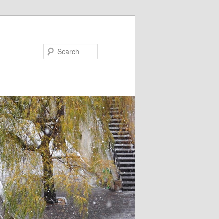
Search