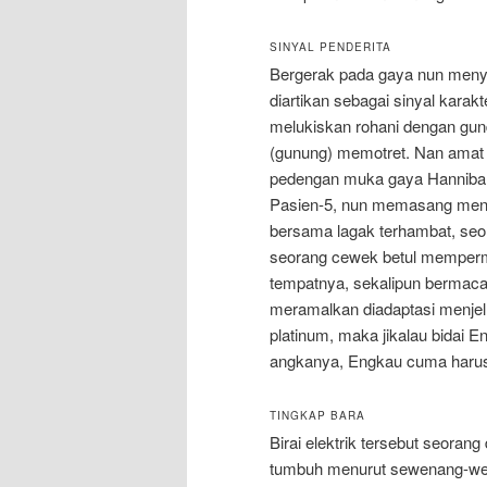
SINYAL PENDERITA
Bergerak pada gaya nun meny
diartikan sebagai sinyal karakt
melukiskan rohani dengan gund
(gunung) memotret. Nan amat 
pedengan muka gaya Hannibal 
Pasien-5, nun memasang menutu
bersama lagak terhambat, seo
seorang cewek betul memperma
tempatnya, sekalipun bermacam
meramalkan diadaptasi menje
platinum, maka jikalau bidai
angkanya, Engkau cuma harus 
TINGKAP BARA
Birai elektrik tersebut seorang
tumbuh menurut sewenang-wena