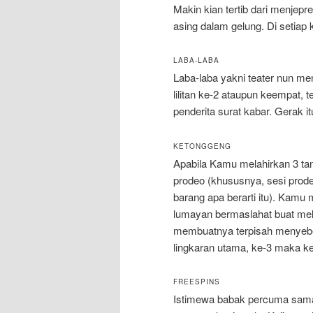
Makin kian tertib dari menjepr
asing dalam gelung. Di setia
LABA-LABA
Laba-laba yakni teater nun 
lilitan ke-2 ataupun keempat, t
penderita surat kabar. Gerak 
KETONGGENG
Apabila Kamu melahirkan 3 ta
prodeo (khususnya, sesi prode
barang apa berarti itu). Kam
lumayan bermaslahat buat mel
membuatnya terpisah menyebel
lingkaran utama, ke-3 maka ke
FREESPINS
Istimewa babak percuma sam