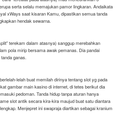
erupa serta selalu memajukan pamor lingkaran. Andaikata
nyal xWays saat kisaran Kamu, dipastikan semua tanda
gkapkan hendak sewarna.
 “split” terekam dalam atasnya) sanggup merebahkan
dalam pola mirip bersama awak pemanas. Dia pandai
 tanda ganas.
rlelah-lelah buat memilah dirinya tentang slot yg pada
 gambar main kasino di internet, di tetes berikut dia
masuki pedoman. Tanda hidup tanpa aturan hanya
e slot antik secara kira-kira maujud buat satu diantara
lengkap. Menjepret ini swapraja diartikan sebagai kranium