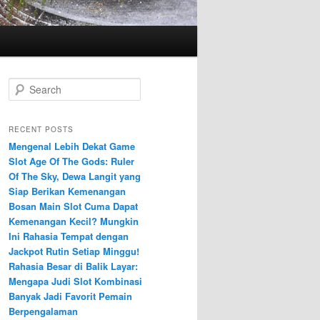
S
e
a
r
RECENT POSTS
c
Mengenal Lebih Dekat Game
h
Slot Age Of The Gods: Ruler
Of The Sky, Dewa Langit yang
Siap Berikan Kemenangan
Bosan Main Slot Cuma Dapat
Kemenangan Kecil? Mungkin
Ini Rahasia Tempat dengan
Jackpot Rutin Setiap Minggu!
Rahasia Besar di Balik Layar:
Mengapa Judi Slot Kombinasi
Banyak Jadi Favorit Pemain
Berpengalaman