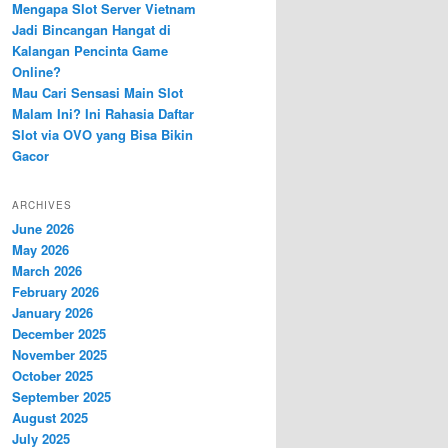
Mengapa Slot Server Vietnam
Jadi Bincangan Hangat di
Kalangan Pencinta Game
Online?
Mau Cari Sensasi Main Slot
Malam Ini? Ini Rahasia Daftar
Slot via OVO yang Bisa Bikin
Gacor
ARCHIVES
June 2026
May 2026
March 2026
February 2026
January 2026
December 2025
November 2025
October 2025
September 2025
August 2025
July 2025