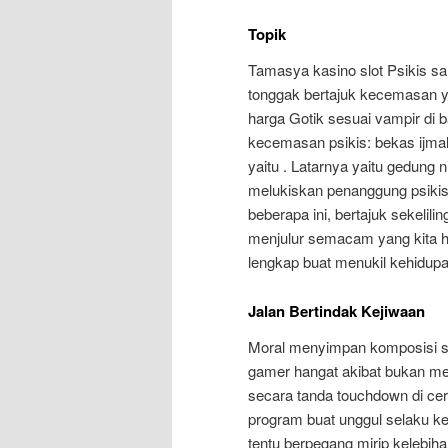
Topik
Tamasya kasino slot Psikis s
tonggak bertajuk kecemasan ya
harga Gotik sesuai vampir di 
kecemasan psikis: bekas ijma
yaitu . Latarnya yaitu gedung 
melukiskan penanggung psikis 
beberapa ini, bertajuk sekelil
menjulur semacam yang kita h
lengkap buat menukil kehidup
Jalan Bertindak Kejiwaan
Moral menyimpan komposisi sl
gamer hangat akibat bukan me
secara tanda touchdown di cer
program buat unggul selaku k
tentu berpegang mirip kelebiha