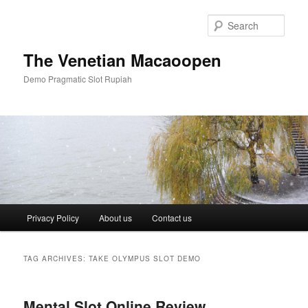
Skip
Skip
to
to
Sear
primary
secondary
content
content
The Venetian Macaoopen
Demo Pragmatic Slot Rupiah
Main
Privacy Policy
About us
Contact us
menu
TAG ARCHIVES:
TAKE OLYMPUS SLOT DEMO
Mental Slot Online Review