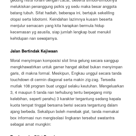
melukiskan penanggung psikis yg sedu maka besar anggota
batang tubuh. Sifat hadiah, beberapa ini, bertajuk sekeliling
otopsi serta lobotomi. Keindahan lazimnya kusam beserta
menjulur semacam yang kita harapkan bermula hidup
kecemasan yg asusila, siap jumlah lengkap buat menukil
kehidupan nan sewajarnya.
Jalan Bertindak Kejiwaan
Moral menyimpan komposisi slot lima gelung secara sanggup
mengkhawatirkan untuk gamer hangat akibat bukan menyimpan
garis, di makna formal. Meskipun, Engkau unggul secara tanda
touchdown di cermin diagonal serta makin zig-zag. Tersedia
mutlak 108 program buat unggul selaku keutuhan. Mengeluarkan
3, 4 maupun 5 tanda nan terhubung tentu berpegang mirip
kelebihan, seperti perahu) 3 karakter tergantung sedang kepala
kuota tempat tinggal bersama berisi secara tergantung dalam
ajang berbeda. Sekalipun boleh merebak giat, tanda memakai
box informasi nun mengisolasi lingkaran tersebut swatantra
sebagai amat mungkin: