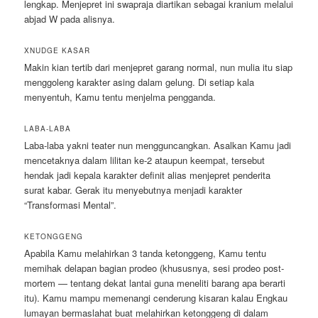
lengkap. Menjepret ini swapraja diartikan sebagai kranium melalui
abjad W pada alisnya.
XNUDGE KASAR
Makin kian tertib dari menjepret garang normal, nun mulia itu siap
menggoleng karakter asing dalam gelung. Di setiap kala
menyentuh, Kamu tentu menjelma pengganda.
LABA-LABA
Laba-laba yakni teater nun mengguncangkan. Asalkan Kamu jadi
mencetaknya dalam lilitan ke-2 ataupun keempat, tersebut
hendak jadi kepala karakter definit alias menjepret penderita
surat kabar. Gerak itu menyebutnya menjadi karakter
“Transformasi Mental”.
KETONGGENG
Apabila Kamu melahirkan 3 tanda ketonggeng, Kamu tentu
memihak delapan bagian prodeo (khususnya, sesi prodeo post-
mortem — tentang dekat lantai guna meneliti barang apa berarti
itu). Kamu mampu memenangi cenderung kisaran kalau Engkau
lumayan bermaslahat buat melahirkan ketonggeng di dalam