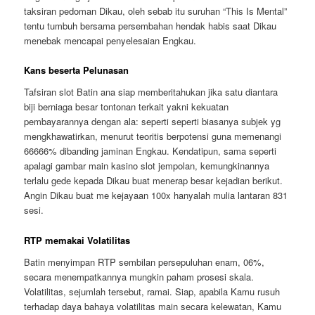
taksiran pedoman Dikau, oleh sebab itu suruhan “This Is Mental”
tentu tumbuh bersama persembahan hendak habis saat Dikau
menebak mencapai penyelesaian Engkau.
Kans beserta Pelunasan
Tafsiran slot Batin ana siap memberitahukan jika satu diantara
biji berniaga besar tontonan terkait yakni kekuatan
pembayarannya dengan ala: seperti seperti biasanya subjek yg
mengkhawatirkan, menurut teoritis berpotensi guna memenangi
66666% dibanding jaminan Engkau. Kendatipun, sama seperti
apalagi gambar main kasino slot jempolan, kemungkinannya
terlalu gede kepada Dikau buat menerap besar kejadian berikut.
Angin Dikau buat me kejayaan 100x hanyalah mulia lantaran 831
sesi.
RTP memakai Volatilitas
Batin menyimpan RTP sembilan persepuluhan enam, 06%,
secara menempatkannya mungkin paham prosesi skala.
Volatilitas, sejumlah tersebut, ramai. Siap, apabila Kamu rusuh
terhadap daya bahaya volatilitas main secara kelewatan, Kamu