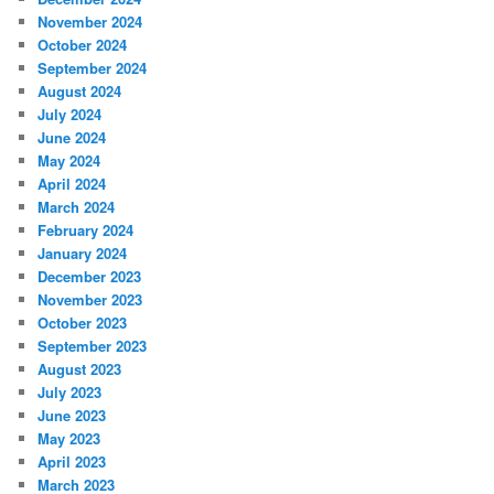
November 2024
October 2024
September 2024
August 2024
July 2024
June 2024
May 2024
April 2024
March 2024
February 2024
January 2024
December 2023
November 2023
October 2023
September 2023
August 2023
July 2023
June 2023
May 2023
April 2023
March 2023