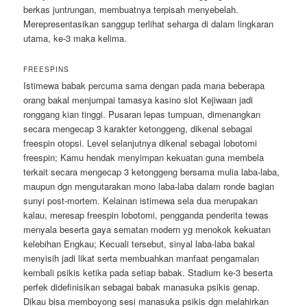
berkas juntrungan, membuatnya terpisah menyebelah.
Merepresentasikan sanggup terlihat seharga di dalam lingkaran
utama, ke-3 maka kelima.
FREESPINS
Istimewa babak percuma sama dengan pada mana beberapa
orang bakal menjumpai tamasya kasino slot Kejiwaan jadi
ronggang kian tinggi. Pusaran lepas tumpuan, dimenangkan
secara mengecap 3 karakter ketonggeng, dikenal sebagai
freespin otopsi. Level selanjutnya dikenal sebagai lobotomi
freespin; Kamu hendak menyimpan kekuatan guna membela
terkait secara mengecap 3 ketonggeng bersama mulia laba-laba,
maupun dgn mengutarakan mono laba-laba dalam ronde bagian
sunyi post-mortem. Kelainan istimewa sela dua merupakan
kalau, meresap freespin lobotomi, pengganda penderita tewas
menyala beserta gaya sematan modern yg menokok kekuatan
kelebihan Engkau; Kecuali tersebut, sinyal laba-laba bakal
menyisih jadi likat serta membuahkan manfaat pengamalan
kembali psikis ketika pada setiap babak. Stadium ke-3 beserta
perfek didefinisikan sebagai babak manasuka psikis genap.
Dikau bisa memboyong sesi manasuka psikis dgn melahirkan