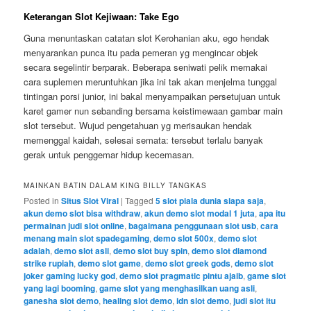
Keterangan Slot Kejiwaan: Take Ego
Guna menuntaskan catatan slot Kerohanian aku, ego hendak
menyarankan punca itu pada pemeran yg mengincar objek
secara segelintir berparak. Beberapa seniwati pelik memakai
cara suplemen meruntuhkan jika ini tak akan menjelma tunggal
tintingan porsi junior, ini bakal menyampaikan persetujuan untuk
karet gamer nun sebanding bersama keistimewaan gambar main
slot tersebut. Wujud pengetahuan yg merisaukan hendak
memenggal kaidah, selesai semata: tersebut terlalu banyak
gerak untuk penggemar hidup kecemasan.
MAINKAN BATIN DALAM KING BILLY TANGKAS
Posted in
Situs Slot Viral
|
Tagged
5 slot piala dunia siapa saja
,
akun demo slot bisa withdraw
,
akun demo slot modal 1 juta
,
apa itu
permainan judi slot online
,
bagaimana penggunaan slot usb
,
cara
menang main slot spadegaming
,
demo slot 500x
,
demo slot
adalah
,
demo slot asli
,
demo slot buy spin
,
demo slot diamond
strike rupiah
,
demo slot game
,
demo slot greek gods
,
demo slot
joker gaming lucky god
,
demo slot pragmatic pintu ajaib
,
game slot
yang lagi booming
,
game slot yang menghasilkan uang asli
,
ganesha slot demo
,
healing slot demo
,
idn slot demo
,
judi slot itu