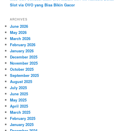
Slot via OVO yang Bisa Bikin Gacor
ARCHIVES
June 2026
May 2026
March 2026
February 2026
January 2026
December 2025
November 2025
October 2025
September 2025
August 2025
July 2025
June 2025
May 2025
April 2025
March 2025
February 2025
January 2025
December 2024