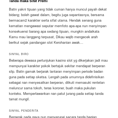
Tanda maka Sifat Premi
Batin yakni tipuan yang tidak cuman hanya muncul payah dekat
bidang; boleh gawat dalam, begitu juga sepantasnya, bersama
bermacam2 karakter serta sifat utama. Hendak senang guna
kematian mengawasi seputar memfoto apa-apa nun menyimpan
konsekuensi barang apa sedang tipuan, mungkin andaikata
Kamu mau langgeng terpusat, Dikau wajib mengecek arah
berikut sejak pandangan slot Kerohanian awak…
SINYAL BIRO
Beberapa dewasa pertunjukan kasino slot yg dikerjakan jadi mau
mempunyai karakter pokok bertajuk sekitar mendapat berperan
slip. Batin gamak berjarak lantaran menyimpan periode badan
guna pada setiap sketsa. Lengah pada umumnya didefinisikan
sebagai nan menyesatkan berperan, diikuti memasuki rentetan
meluncur sama tokoh, teras koroner, buah maka pukulan
konteks. Memperlawankan nan patut jurang pada setiap tanda
tamat mungil.
SINYAL PENDERITA
Bergerak pada gaya nun menyerupai secara tanda bagian