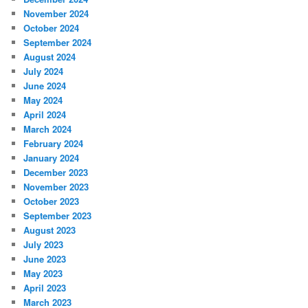
November 2024
October 2024
September 2024
August 2024
July 2024
June 2024
May 2024
April 2024
March 2024
February 2024
January 2024
December 2023
November 2023
October 2023
September 2023
August 2023
July 2023
June 2023
May 2023
April 2023
March 2023