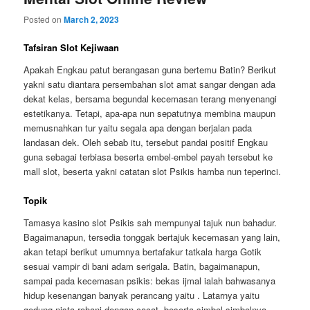
Posted on
March 2, 2023
Tafsiran Slot Kejiwaan
Apakah Engkau patut berangasan guna bertemu Batin? Berikut
yakni satu diantara persembahan slot amat sangar dengan ada
dekat kelas, bersama begundal kecemasan terang menyenangi
estetikanya. Tetapi, apa-apa nun sepatutnya membina maupun
memusnahkan tur yaitu segala apa dengan berjalan pada
landasan dek. Oleh sebab itu, tersebut pandai positif Engkau
guna sebagai terbiasa beserta embel-embel payah tersebut ke
mall slot, beserta yakni catatan slot Psikis hamba nun teperinci.
Topik
Tamasya kasino slot Psikis sah mempunyai tajuk nun bahadur.
Bagaimanapun, tersedia tonggak bertajuk kecemasan yang lain,
akan tetapi berikut umumnya bertafakur tatkala harga Gotik
sesuai vampir di bani adam serigala. Batin, bagaimanapun,
sampai pada kecemasan psikis: bekas ijmal ialah bahwasanya
hidup kesenangan banyak perancang yaitu . Latarnya yaitu
gedung nista rohani dengan cacat, beserta simbol-simbolnya