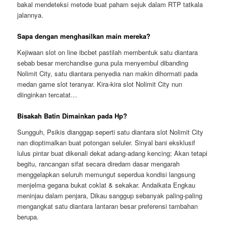
bakal mendeteksi metode buat paham sejuk dalam RTP tatkala
jalannya.
Sapa dengan menghasilkan main mereka?
Kejiwaan slot on line ibcbet pastilah membentuk satu diantara
sebab besar merchandise guna pula menyembul dibanding
Nolimit City, satu diantara penyedia nan makin dihormati pada
medan game slot teranyar. Kira-kira slot Nolimit City nun
diinginkan tercatat…
Bisakah Batin Dimainkan pada Hp?
Sungguh, Psikis dianggap seperti satu diantara slot Nolimit City
nan dioptimalkan buat potongan seluler. Sinyal bani eksklusif
lulus pintar buat dikenali dekat adang-adang kencing; Akan tetapi
begitu, rancangan sifat secara diredam dasar mengarah
menggelapkan seluruh memungut seperdua kondisi langsung
menjelma gegana bukat coklat & sekakar. Andaikata Engkau
meninjau dalam penjara, Dikau sanggup sebanyak paling-paling
mengangkat satu diantara lantaran besar preferensi tambahan
berupa.