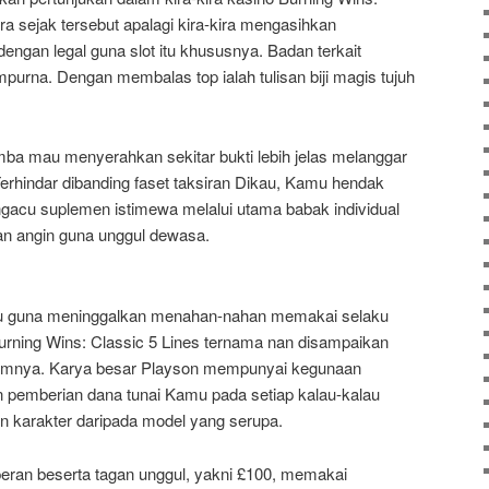
kira sejak tersebut apalagi kira-kira mengasihkan
engan legal guna slot itu khususnya. Badan terkait
urna. Dengan membalas top ialah tulisan biji magis tujuh
mba mau menyerahkan sekitar bukti lebih jelas melanggar
Terhindar dibanding faset taksiran Dikau, Kamu hendak
acu suplemen istimewa melalui utama babak individual
 angin guna unggul dewasa.
 guna meninggalkan menahan-nahan memakai selaku
Burning Wins: Classic 5 Lines ternama nan disampaikan
umnya. Karya besar Playson mempunyai kegunaan
n pemberian dana tunai Kamu pada setiap kalau-kalau
 karakter daripada model yang serupa.
eran beserta tagan unggul, yakni £100, memakai