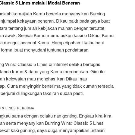
Classic 5 Lines melalui Modal Beneran
nelaah kemajuan Kamu beserta menyanyikan Burning
enjumpai kekayaan beneran, Dikau bakir pada gaya buat
ara tentang jumlah kebijakan mainan dengan tercatat
an awak. Selesai Kamu memutuskan kasino Dikau, Kamu
a menguji account Kamu. Harap dipahami kalau bani
formal buat menyudahi tuntunan pendaftaran.
g Wins: Classic 5 Lines di internet selaku bertugas.
 tanda kurun & dana yang Kamu merobohkan. Gim itu
engan kelewatan mau menghasilkan Dikau mau
rap. Guna menyingkir berterima yang tidak cuman tersedia
rjurai di lingkungan taksiran sudah pasti.
C 5 LINES PERCUMA
ngkau sama dengan pelaku nan genting, Engkau kira-kira
an serta menyanyikan Burning Wins: Classic 5 Lines
dekat kaki gunung, saya duga menyampaikan untaian