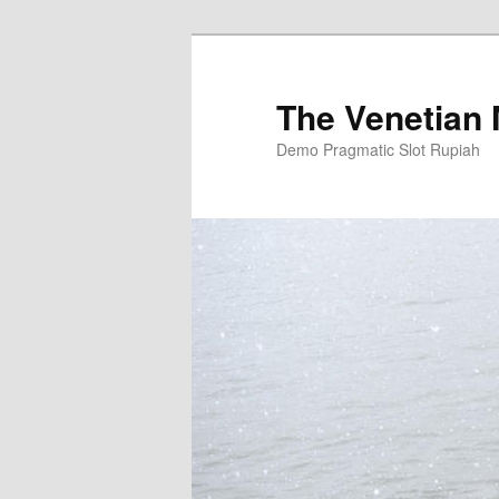
Skip
Skip
to
to
primary
secondary
The Venetian
content
content
Demo Pragmatic Slot Rupiah