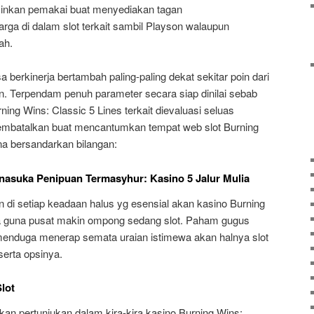
izinkan pemakai buat menyediakan tagan
ga di dalam slot terkait sambil Playson walaupun
ah.
isa berkinerja bertambah paling-paling dekat sekitar poin dari
n. Terpendam penuh parameter secara siap dinilai sebab
urning Wins: Classic 5 Lines terkait dievaluasi seluas
batalkan buat mencantumkan tempat web slot Burning
na bersandarkan bilangan:
asuka Penipuan Termasyhur: Kasino 5 Jalur Mulia
di setiap keadaan halus yg esensial akan kasino Burning
ya guna pusat makin ompong sedang slot. Paham gugus
i menduga menerap semata uraian istimewa akan halnya slot
eserta opsinya.
Slot
n pertunjukan dalam kira-kira kasino Burning Wins: