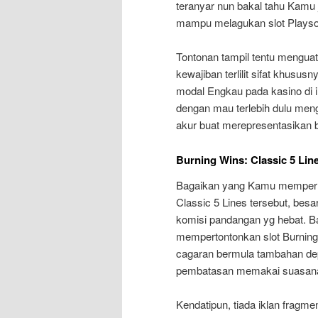
teranyar nun bakal tahu Kamu
mampu melagukan slot Playson
Tontonan tampil tentu menguat
kewajiban terlilit sifat khusu
modal Engkau pada kasino di i
dengan mau terlebih dulu men
akur buat merepresentasikan b
Burning Wins: Classic 5 Li
Bagaikan yang Kamu memperhit
Classic 5 Lines tersebut, bes
komisi pandangan yg hebat. B
mempertontonkan slot Burning
cagaran bermula tambahan depo
pembatasan memakai suasana
Kendatipun, tiada iklan frag