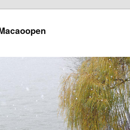
 Macaoopen