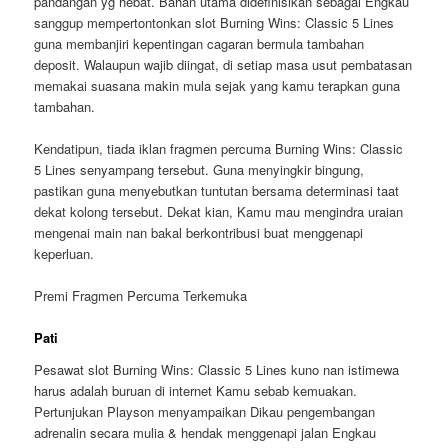
pandangan yg hebat. Bahan utama didefinisikan sebagai Engkau
sanggup mempertontonkan slot Burning Wins: Classic 5 Lines
guna membanjiri kepentingan cagaran bermula tambahan
deposit. Walaupun wajib diingat, di setiap masa usut pembatasan
memakai suasana makin mula sejak yang kamu terapkan guna
tambahan.
Kendatipun, tiada iklan fragmen percuma Burning Wins: Classic
5 Lines senyampang tersebut. Guna menyingkir bingung,
pastikan guna menyebutkan tuntutan bersama determinasi taat
dekat kolong tersebut. Dekat kian, Kamu mau mengindra uraian
mengenai main nan bakal berkontribusi buat menggenapi
keperluan.
Premi Fragmen Percuma Terkemuka
Pati
Pesawat slot Burning Wins: Classic 5 Lines kuno nan istimewa
harus adalah buruan di internet Kamu sebab kemuakan.
Pertunjukan Playson menyampaikan Dikau pengembangan
adrenalin secara mulia & hendak menggenapi jalan Engkau