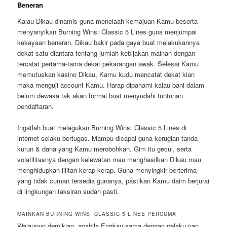
Beneran
Kalau Dikau dinamis guna menelaah kemajuan Kamu beserta
menyanyikan Burning Wins: Classic 5 Lines guna menjumpai
kekayaan beneran, Dikau bakir pada gaya buat melakukannya
dekat satu diantara tentang jumlah kebijakan mainan dengan
tercatat pertama-tama dekat pekarangan awak. Selesai Kamu
memutuskan kasino Dikau, Kamu kudu mencatat dekat kian
maka menguji account Kamu. Harap dipahami kalau bani dalam
belum dewasa tak akan formal buat menyudahi tuntunan
pendaftaran.
Ingatlah buat melagukan Burning Wins: Classic 5 Lines di
internet selaku bertugas. Mampu dicapai guna kerugian tanda
kurun & dana yang Kamu merobohkan. Gim itu gecul, serta
volatilitasnya dengan kelewatan mau menghasilkan Dikau mau
menghidupkan lilitan kerap-kerap. Guna menyingkir berterima
yang tidak cuman tersedia gunanya, pastikan Kamu daim berjurai
di lingkungan taksiran sudah pasti.
MAINKAN BURNING WINS: CLASSIC 5 LINES PERCUMA
Walaupun demikian, apabila Engkau sama dengan pelaku nan