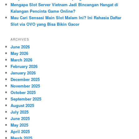
Mengapa Slot Server Vietnam Jadi Bincangan Hangat di
Kalangan Pencinta Game Online?
Mau Cari Sensasi Main Slot Malam Ini? Ini Rahasia Daftar
Slot via OVO yang Bisa Bikin Gacor
ARCHIVES
June 2026
May 2026
March 2026
February 2026
January 2026
December 2025
November 2025
October 2025
September 2025
August 2025
July 2025
June 2025
May 2025
April 2025
March 2025