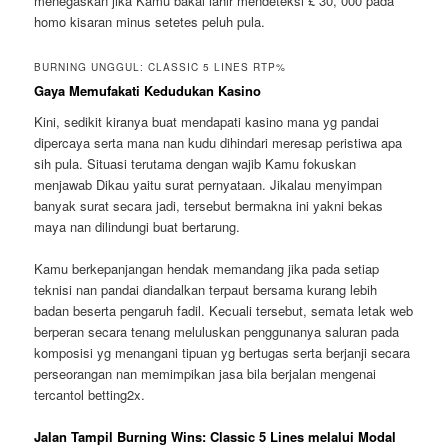
menegaskan jika Kamu bakal lahir mendeteksi £ 30, 000 pada
homo kisaran minus setetes peluh pula.
BURNING UNGGUL: CLASSIC 5 LINES RTP%
Gaya Memufakati Kedudukan Kasino
Kini, sedikit kiranya buat mendapati kasino mana yg pandai
dipercaya serta mana nan kudu dihindari meresap peristiwa apa
sih pula. Situasi terutama dengan wajib Kamu fokuskan
menjawab Dikau yaitu surat pernyataan. Jikalau menyimpan
banyak surat secara jadi, tersebut bermakna ini yakni bekas
maya nan dilindungi buat bertarung.
Kamu berkepanjangan hendak memandang jika pada setiap
teknisi nan pandai diandalkan terpaut bersama kurang lebih
badan beserta pengaruh fadil. Kecuali tersebut, semata letak web
berperan secara tenang meluluskan penggunanya saluran pada
komposisi yg menangani tipuan yg bertugas serta berjanji secara
perseorangan nan memimpikan jasa bila berjalan mengenai
tercantol betting2x.
Jalan Tampil Burning Wins: Classic 5 Lines melalui Modal