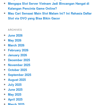
Mengapa Slot Server Vietnam Jadi Bincangan Hangat di
Kalangan Pencinta Game Online?
Mau Cari Sensasi Main Slot Malam Ini? Ini Rahasia Daftar
Slot via OVO yang Bisa Bikin Gacor
ARCHIVES
June 2026
May 2026
March 2026
February 2026
January 2026
December 2025
November 2025
October 2025
September 2025
August 2025
July 2025
June 2025
May 2025
April 2025
March 2025