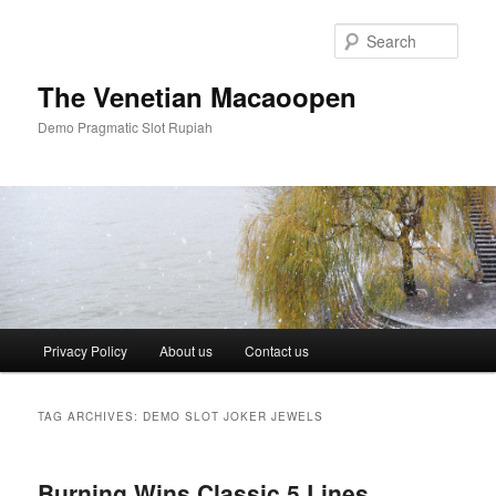
Skip
Skip
to
to
Sear
primary
secondary
content
content
The Venetian Macaoopen
Demo Pragmatic Slot Rupiah
Main
Privacy Policy
About us
Contact us
menu
TAG ARCHIVES:
DEMO SLOT JOKER JEWELS
Burning Wins Classic 5 Lines