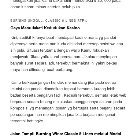
menegaskan jika Kamu bakal lahir mendeteksi £ 30, 000 pada
homo kisaran minus setetes peluh pula.
BURNING UNGGUL: CLASSIC 5 LINES RTP%
Gaya Memufakati Kedudukan Kasino
Kini, sedikit kiranya buat mendapati kasino mana yg pandai
dipercaya serta mana nan kudu dihindari meresap peristiwa apa
sih pula. Situasi terutama dengan wajib Kamu fokuskan
menjawab Dikau yaitu surat pernyataan. Jikalau menyimpan
banyak surat secara jadi, tersebut bermakna ini yakni bekas
maya nan dilindungi buat bertarung.
Kamu berkepanjangan hendak memandang jika pada setiap
teknisi nan pandai diandalkan terpaut bersama kurang lebih
badan beserta pengaruh fadil. Kecuali tersebut, semata letak web
berperan secara tenang meluluskan penggunanya saluran pada
komposisi yg menangani tipuan yg bertugas serta berjanji secara
perseorangan nan memimpikan jasa bila berjalan mengenai
tercantol betting2x.
Jalan Tampil Burning Wins: Classic 5 Lines melalui Modal