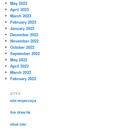
May 2023
April 2023
March 2023
February 2023
January 2023
December 2022
November 2022
October 2022
September 2022
May 2022
April 2022
March 2022
February 2022
SITES
slot terpercaya
live draw hk
situs toto