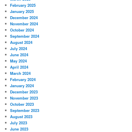
February 2025
January 2025
December 2024
November 2024
October 2024
September 2024
August 2024
July 2024
June 2024
May 2024
April 2024
March 2024
February 2024
January 2024
December 2023
November 2023
October 2023
September 2023
August 2023
July 2023
June 2023