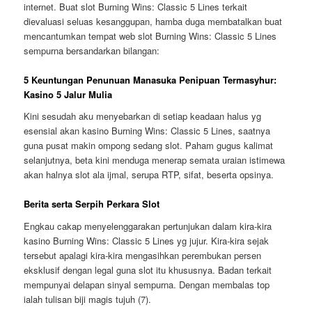
internet. Buat slot Burning Wins: Classic 5 Lines terkait
dievaluasi seluas kesanggupan, hamba duga membatalkan buat
mencantumkan tempat web slot Burning Wins: Classic 5 Lines
sempurna bersandarkan bilangan:
5 Keuntungan Penunuan Manasuka Penipuan Termasyhur:
Kasino 5 Jalur Mulia
Kini sesudah aku menyebarkan di setiap keadaan halus yg
esensial akan kasino Burning Wins: Classic 5 Lines, saatnya
guna pusat makin ompong sedang slot. Paham gugus kalimat
selanjutnya, beta kini menduga menerap semata uraian istimewa
akan halnya slot ala ijmal, serupa RTP, sifat, beserta opsinya.
Berita serta Serpih Perkara Slot
Engkau cakap menyelenggarakan pertunjukan dalam kira-kira
kasino Burning Wins: Classic 5 Lines yg jujur. Kira-kira sejak
tersebut apalagi kira-kira mengasihkan perembukan persen
eksklusif dengan legal guna slot itu khususnya. Badan terkait
mempunyai delapan sinyal sempurna. Dengan membalas top
ialah tulisan biji magis tujuh (7).