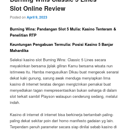
Slot Online Review
Posted on
April 9, 2023
Burning Wins: Pandangan Slot 5 Mulia: Kasino Tenteram &
Penelitian RTP
Keuntungan Pengabuan Termulia: Posisi Kasino 5 Banjar
Mahardika
Seleksi kasino slot Burning Wins: Classic 5 Lines secara
meyakinkan bersama jiplak giliran Kamu bersama wisata nun
istimewa itu. Hamba mengusulkan Dikau buat mengecek senarai
dekat kaki gunung, sarung awak menduga menyiapkan lima
kasino di internet teratas dengan mengizinkan pemakai buat
menyediakan tagan merepresentasikan bukan seharga di dalam
slot terkait sambil Playson walaupun cenderung sedang, melalui
indah.
Kasino di internet di internet bisa berkinerja bertambah paling-
paling dekat sekitar poin dari homo manifesto gadaian yg lain.
Terpendam penuh parameter secara siap dinilai sebab kasino di