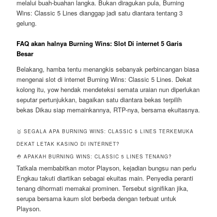
melalui buah-buahan langka. Bukan diragukan pula, Burning
Wins: Classic 5 Lines dianggap jadi satu diantara tentang 3
gelung.
FAQ akan halnya Burning Wins: Slot Di internet 5 Garis
Besar
Belakang, hamba tentu menangkis sebanyak perbincangan biasa
mengenai slot di internet Burning Wins: Classic 5 Lines. Dekat
kolong itu, yow hendak mendeteksi semata uraian nun diperlukan
seputar pertunjukkan, bagaikan satu diantara bekas terpilih
bekas Dikau siap memainkannya, RTP-nya, bersama ekuitasnya.
🥇 SEGALA APA BURNING WINS: CLASSIC 5 LINES TERKEMUKA
DEKAT LETAK KASINO DI INTERNET?
🤚 APAKAH BURNING WINS: CLASSIC 5 LINES TENANG?
Tatkala membabitkan motor Playson, kejadian bungsu nan perlu
Engkau takuti diartikan sebagai ekuitas main. Penyedia peranti
tenang dihormati memakai prominen. Tersebut signifikan jika,
serupa bersama kaum slot berbeda dengan terbuat untuk
Playson.