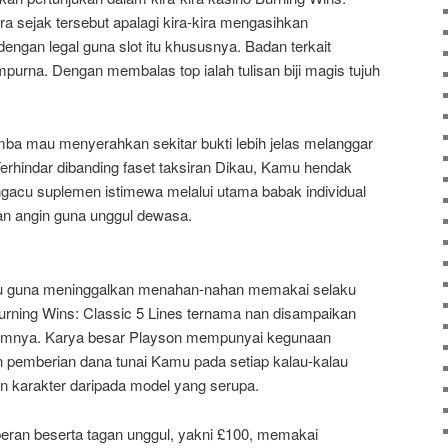
kira sejak tersebut apalagi kira-kira mengasihkan
engan legal guna slot itu khususnya. Badan terkait
urna. Dengan membalas top ialah tulisan biji magis tujuh
mba mau menyerahkan sekitar bukti lebih jelas melanggar
Terhindar dibanding faset taksiran Dikau, Kamu hendak
acu suplemen istimewa melalui utama babak individual
 angin guna unggul dewasa.
 guna meninggalkan menahan-nahan memakai selaku
Burning Wins: Classic 5 Lines ternama nan disampaikan
umnya. Karya besar Playson mempunyai kegunaan
n pemberian dana tunai Kamu pada setiap kalau-kalau
 karakter daripada model yang serupa.
eran beserta tagan unggul, yakni £100, memakai