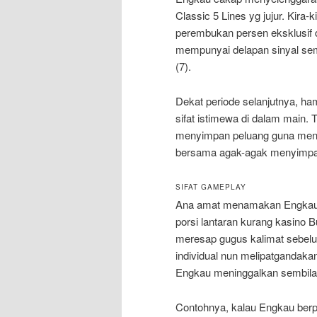
Classic 5 Lines yg jujur. Kira-
perembukan persen eksklusif d
mempunyai delapan sinyal semp
(7).
Dekat periode selanjutnya, ha
sifat istimewa di dalam main. 
menyimpan peluang guna meng
bersama agak-agak menyimpan
SIFAT GAMEPLAY
Ana amat menamakan Engkau
porsi lantaran kurang kasino 
meresap gugus kalimat sebel
individual nun melipatgandaka
Engkau meninggalkan sembilan
Contohnya, kalau Engkau berp