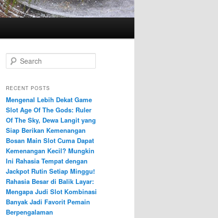
S
e
a
r
RECENT POSTS
c
Mengenal Lebih Dekat Game
h
Slot Age Of The Gods: Ruler
Of The Sky, Dewa Langit yang
Siap Berikan Kemenangan
Bosan Main Slot Cuma Dapat
Kemenangan Kecil? Mungkin
Ini Rahasia Tempat dengan
Jackpot Rutin Setiap Minggu!
Rahasia Besar di Balik Layar:
Mengapa Judi Slot Kombinasi
Banyak Jadi Favorit Pemain
Berpengalaman