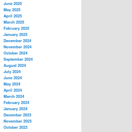
June 2025
May 2025
April 2025
March 2025
February 2025
January 2025
December 2024
November 2024
October 2024
September 2024
August 2024
July 2024
June 2024
May 2024
April 2024
March 2024
February 2024
January 2024
December 2023
November 2023
October 2023