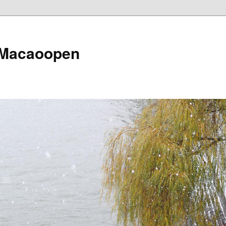
 Macaoopen