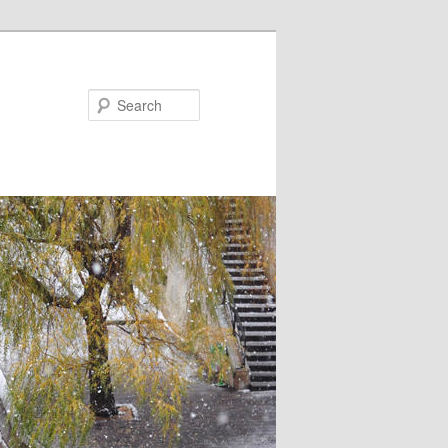
Search