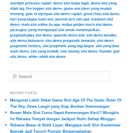
starlight princess rupiah
,
demo slot tanpa login
,
demo slot yang
tidak lag
,
fire hopper slot demo
,
game slot joker yang mudah
menang
,
gate of olympus slot demo rupiah
,
great rhino slot demo
,
hari yang bagus main slot
,
jammin jars slot apa
,
madame slot
demo
,
main slot online itu apa
,
midas golden touch slot demo
,
perangkat yang mempunyai slot untuk menempelkan
,
pragmaticplay slot demo
,
queenie demo slot
,
slot demo bandito
,
slot demo habanero
,
slot demo pragmatic bonanza
,
slot demo
pragmatic terbaru
,
slot pragmatic yang lagi bagus
,
slot yang bisa
main demo
,
slot yang terbaik
,
star bounty slot demo
,
thunder god
slot demo
,
white rabbit slot demo
S
e
a
r
RECENT POSTS
c
Mengenal Lebih Dekat Game Slot Age Of The Gods: Ruler Of
h
The Sky, Dewa Langit yang Siap Berikan Kemenangan
Bosan Main Slot Cuma Dapat Kemenangan Kecil? Mungkin
Ini Rahasia Tempat dengan Jackpot Rutin Setiap Minggu!
Rahasia Besar di Balik Layar: Mengapa Judi Slot Kombinasi
Banyak Jadi Favorit Pemain Berpengalaman