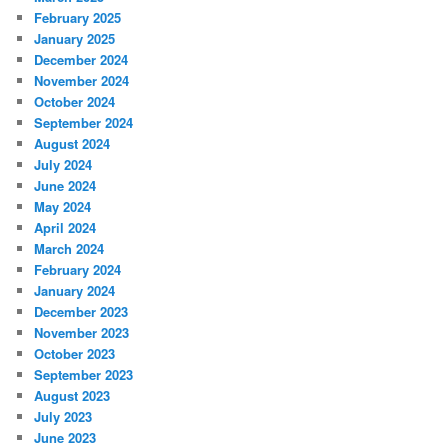
February 2025
January 2025
December 2024
November 2024
October 2024
September 2024
August 2024
July 2024
June 2024
May 2024
April 2024
March 2024
February 2024
January 2024
December 2023
November 2023
October 2023
September 2023
August 2023
July 2023
June 2023