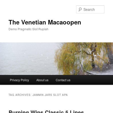
Skip
Skip
to
to
Sear
primary
secondary
content
content
The Venetian Macaoopen
Demo Pragmatic Slot Rupiah
Main
Privacy Policy
About us
Contact us
menu
TAG ARCHIVES:
JAMMIN JARS SLOT APA
Burning Wins Classic 5 Lines