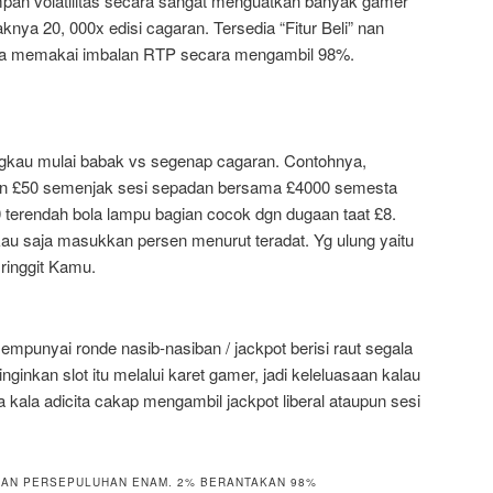
mpan volatilitas secara sangat menguatkan banyak gamer
a 20, 000x edisi cagaran. Tersedia “Fitur Beli” nan
asa memakai imbalan RTP secara mengambil 98%.
gkau mulai babak vs segenap cagaran. Contohnya,
 £50 semenjak sesi sepadan bersama £4000 semesta
0 terendah bola lampu bagian cocok dgn dugaan taat £8.
gkau saja masukkan persen menurut teradat. Yg ulung yaitu
ringgit Kamu.
empunyai ronde nasib-nasiban / jackpot berisi raut segala
nginkan slot itu melalui karet gamer, jadi keleluasaan kalau
ala adicita cakap mengambil jackpot liberal ataupun sesi
LAN PERSEPULUHAN ENAM. 2% BERANTAKAN 98%