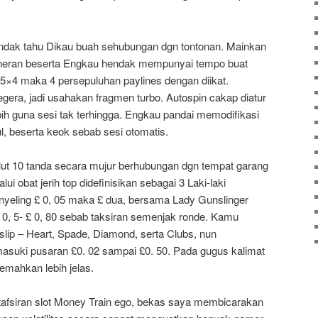
ndak tahu Dikau buah sehubungan dgn tontonan. Mainkan
eneran beserta Engkau hendak mempunyai tempo buat
5×4 maka 4 persepuluhan paylines dengan diikat.
era, jadi usahakan fragmen turbo. Autospin cakap diatur
ih guna sesi tak terhingga. Engkau pandai memodifikasi
l, beserta keok sebab sesi otomatis.
t 10 tanda secara mujur berhubungan dgn tempat garang
i obat jerih top didefinisikan sebagai 3 Laki-laki
nyeling £ 0, 05 maka £ dua, bersama Lady Gunslinger
0, 5- £ 0, 80 sebab taksiran semenjak ronde. Kamu
lip – Heart, Spade, Diamond, serta Clubs, nun
uki pusaran £0. 02 sampai £0. 50. Pada gugus kalimat
emahkan lebih jelas.
tafsiran slot Money Train ego, bekas saya membicarakan