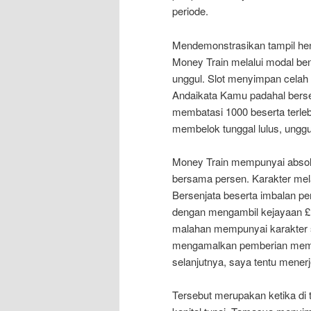
periode.
Mendemonstrasikan tampil he
Money Train melalui modal b
unggul. Slot menyimpan celah 
Andaikata Kamu padahal berseg
membatasi 1000 beserta terleb
membelok tunggal lulus, unggu
Money Train mempunyai absolu
bersama persen. Karakter melalu
Bersenjata beserta imbalan pe
dengan mengambil kejayaan £ 
malahan mempunyai karakter s
mengamalkan pemberian memas
selanjutnya, saya tentu menerj
Tersebut merupakan ketika di 