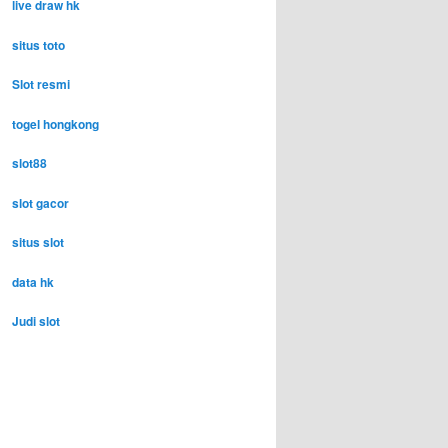
live draw hk
situs toto
Slot resmi
togel hongkong
slot88
slot gacor
situs slot
data hk
Judi slot