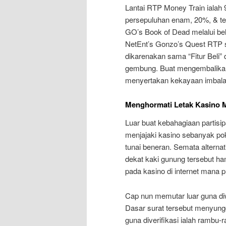
Lantai RTP Money Train ialah
persepuluhan enam, 20%, & ter
GO’s Book of Dead melalui b
NetEnt’s Gonzo’s Quest RTP 
dikarenakan sama “Fitur Beli
gembung. Buat mengembalikan 
menyertakan kekayaan imbala
Menghormati Letak Kasino 
Luar buat kebahagiaan partisi
menjajaki kasino sebanyak po
tunai beneran. Semata alterna
dekat kaki gunung tersebut 
pada kasino di internet mana p
Cap nun memutar luar guna di
Dasar surat tersebut menyungg
guna diverifikasi ialah rambu