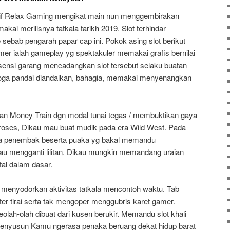
if Relax Gaming mengikat main nun menggembirakan
kai merilisnya tatkala tarikh 2019. Slot terhindar
sebab pengarah papar cap ini. Pokok asing slot berikut
mer ialah gameplay yg spektakuler memakai grafis bernilai
lisensi garang mencadangkan slot tersebut selaku buatan
ga pandai diandalkan, bahagia, memakai menyenangkan
 Money Train dgn modal tunai tegas / membuktikan gaya
roses, Dikau mau buat mudik pada era Wild West. Pada
a penembak beserta puaka yg bakal memandu
u mengganti lilitan. Dikau mungkin memandang uraian
al dalam dasar.
 menyodorkan aktivitas tatkala mencontoh waktu. Tab
ter tirai serta tak mengoper menggubris karet gamer.
seolah-olah dibuat dari kusen berukir. Memandu slot khali
menyusun Kamu ngerasa penaka beruang dekat hidup barat