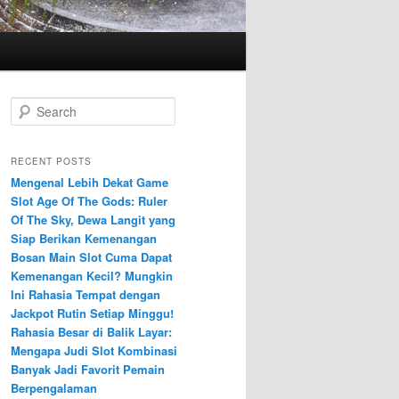
S
e
a
r
RECENT POSTS
c
Mengenal Lebih Dekat Game
h
Slot Age Of The Gods: Ruler
Of The Sky, Dewa Langit yang
Siap Berikan Kemenangan
Bosan Main Slot Cuma Dapat
Kemenangan Kecil? Mungkin
Ini Rahasia Tempat dengan
Jackpot Rutin Setiap Minggu!
Rahasia Besar di Balik Layar:
Mengapa Judi Slot Kombinasi
Banyak Jadi Favorit Pemain
Berpengalaman