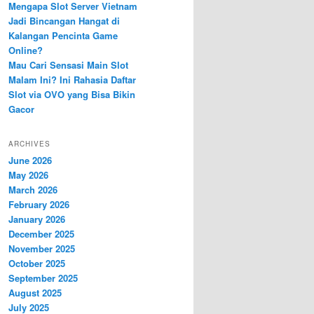
Mengapa Slot Server Vietnam
Jadi Bincangan Hangat di
Kalangan Pencinta Game
Online?
Mau Cari Sensasi Main Slot
Malam Ini? Ini Rahasia Daftar
Slot via OVO yang Bisa Bikin
Gacor
ARCHIVES
June 2026
May 2026
March 2026
February 2026
January 2026
December 2025
November 2025
October 2025
September 2025
August 2025
July 2025