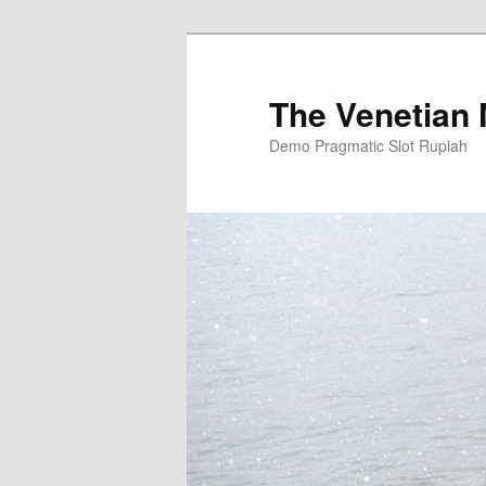
Skip
Skip
to
to
primary
secondary
The Venetian
content
content
Demo Pragmatic Slot Rupiah