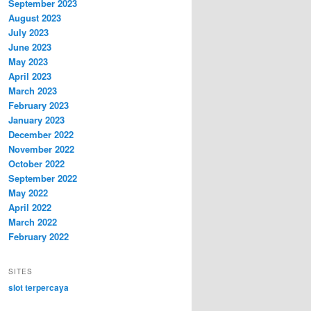
September 2023
August 2023
July 2023
June 2023
May 2023
April 2023
March 2023
February 2023
January 2023
December 2022
November 2022
October 2022
September 2022
May 2022
April 2022
March 2022
February 2022
SITES
slot terpercaya