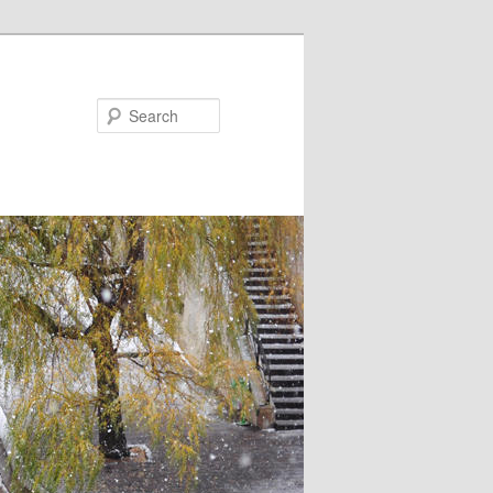
Search