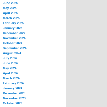
June 2025
May 2025
April 2025
March 2025
February 2025
January 2025
December 2024
November 2024
October 2024
September 2024
August 2024
July 2024
June 2024
May 2024
April 2024
March 2024
February 2024
January 2024
December 2023
November 2023
October 2023