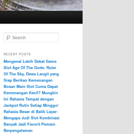
S
e
a
r
RECENT POSTS
c
Mengenal Lebih Dekat Game
h
Slot Age Of The Gods: Ruler
Of The Sky, Dewa Langit yang
Siap Berikan Kemenangan
Bosan Main Slot Cuma Dapat
Kemenangan Kecil? Mungkin
Ini Rahasia Tempat dengan
Jackpot Rutin Setiap Minggu!
Rahasia Besar di Balik Layar:
Mengapa Judi Slot Kombinasi
Banyak Jadi Favorit Pemain
Berpengalaman