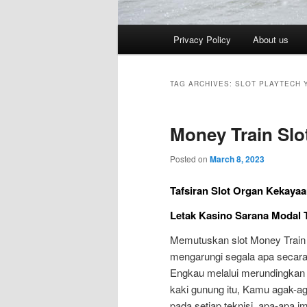
Main
Privacy Policy
About us
menu
TAG ARCHIVES:
SLOT PLAYTECH 
Money Train Slo
Posted on
March 8, 2023
Tafsiran Slot Organ Kekaya
Letak Kasino Sarana Modal 
Memutuskan slot Money Train d
mengarungi segala apa secara
Engkau melalui merundingkan 5
kaki gunung itu, Kamu agak-a
pada setiap teknisi, apa-apa 