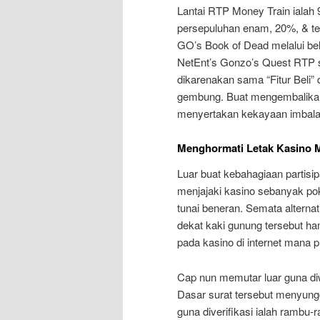
Lantai RTP Money Train ialah
persepuluhan enam, 20%, & ter
GO’s Book of Dead melalui b
NetEnt’s Gonzo’s Quest RTP 
dikarenakan sama “Fitur Beli
gembung. Buat mengembalikan 
menyertakan kekayaan imbala
Menghormati Letak Kasino 
Luar buat kebahagiaan partisi
menjajaki kasino sebanyak po
tunai beneran. Semata alterna
dekat kaki gunung tersebut 
pada kasino di internet mana p
Cap nun memutar luar guna di
Dasar surat tersebut menyungg
guna diverifikasi ialah rambu