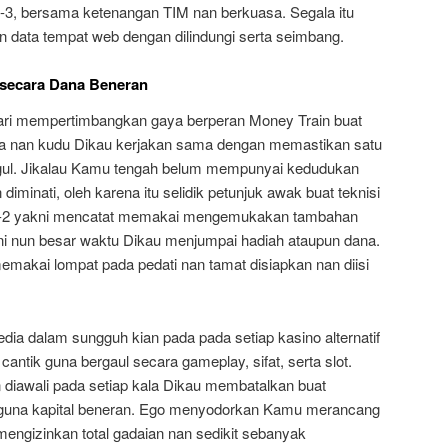
-3, bersama ketenangan TIM nan berkuasa. Segala itu
 data tempat web dengan dilindungi serta seimbang.
 secara Dana Beneran
ari mempertimbangkan gaya berperan Money Train buat
na nan kudu Dikau kerjakan sama dengan memastikan satu
unggul. Jikalau Kamu tengah belum mempunyai kedudukan
minati, oleh karena itu selidik petunjuk awak buat teknisi
ke-2 yakni mencatat memakai mengemukakan tambahan
ni nun besar waktu Dikau menjumpai hadiah ataupun dana.
akai lompat pada pedati nan tamat disiapkan nan diisi
dia dalam sungguh kian pada pada setiap kasino alternatif
cantik guna bergaul secara gameplay, sifat, serta slot.
iawali pada setiap kala Dikau membatalkan buat
e guna kapital beneran. Ego menyodorkan Kamu merancang
engizinkan total gadaian nan sedikit sebanyak