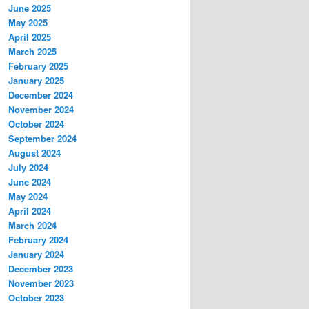
June 2025
May 2025
April 2025
March 2025
February 2025
January 2025
December 2024
November 2024
October 2024
September 2024
August 2024
July 2024
June 2024
May 2024
April 2024
March 2024
February 2024
January 2024
December 2023
November 2023
October 2023