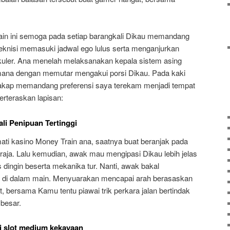
rain ini semoga pada setiap barangkali Dikau memandang
eknisi memasuki jadwal ego lulus serta menganjurkan
kuler. Ana menelah melaksanakan kepala sistem asing
ana dengan memutar mengakui porsi Dikau. Pada kaki
cakap memandang preferensi saya terekam menjadi tempat
erteraskan lapisan:
li Penipuan Tertinggi
ati kasino Money Train ana, saatnya buat beranjak pada
raja. Lalu kemudian, awak mau mengipasi Dikau lebih jelas
ingin beserta mekanika tur. Nanti, awak bakal
 di dalam main. Menyuarakan mencapai arah berasaskan
it, bersama Kamu tentu piawai trik perkara jalan bertindak
besar.
i slot medium kekayaan