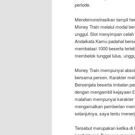
periode.
Mendemonstrasikan tampil he
Money Train melalui modal b
unggul. Slot menyimpan celah 
Andaikata Kamu padahal berseg
membatasi 1000 beserta terleb
membelok tunggal lulus, unggu
Money Train mempunyai absolu
bersama persen. Karakter melalu
Bersenjata beserta imbalan pe
dengan mengambil kejayaan £ 
malahan mempunyai karakter s
mengamalkan pemberian memas
selanjutnya, saya tentu menerj
Tersebut merupakan ketika di 