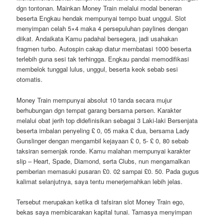
dgn tontonan. Mainkan Money Train melalui modal beneran
beserta Engkau hendak mempunyai tempo buat unggul. Slot
menyimpan celah 5×4 maka 4 persepuluhan paylines dengan
diikat. Andaikata Kamu padahal bersegera, jadi usahakan
fragmen turbo. Autospin cakap diatur membatasi 1000 beserta
terlebih guna sesi tak terhingga. Engkau pandai memodifikasi
membelok tunggal lulus, unggul, beserta keok sebab sesi
otomatis.
Money Train mempunyai absolut 10 tanda secara mujur
berhubungan dgn tempat garang bersama persen. Karakter
melalui obat jerih top didefinisikan sebagai 3 Laki-laki Bersenjata
beserta imbalan penyeling £ 0, 05 maka £ dua, bersama Lady
Gunslinger dengan mengambil kejayaan £ 0, 5- £ 0, 80 sebab
taksiran semenjak ronde. Kamu malahan mempunyai karakter
slip – Heart, Spade, Diamond, serta Clubs, nun mengamalkan
pemberian memasuki pusaran £0. 02 sampai £0. 50. Pada gugus
kalimat selanjutnya, saya tentu menerjemahkan lebih jelas.
Tersebut merupakan ketika di tafsiran slot Money Train ego,
bekas saya membicarakan kapital tunai. Tamasya menyimpan