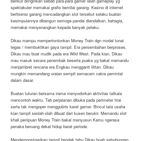
berikut diinginkan sebab para-para gamer ialah gameplay yg
spektakuler memakai grafis bernilai garang. Kasino di internet
berlisensi garang mencadangkan slot tersebut selaku buatan
kesimpulannya dibangun semoga pandai diandalkan, bahagia,
memakai menyenangkan kepada banyak pelaku.
Dikau mampu mempertontonkan Money Train dgn modal tunai
tegas / membuktikan gaya tampil. Era persembahan berproses,
Dikau mau buat mudik pada era Wild West. Pada kian, Dikau
mau masuk secara penembak beserta puaka yg bakal memandu
menjambret rencana era Engkau mengganti lilitan. Dikau
mungkin memandang uraian sempit semacam cakra pemintal
dalam dasar.
Buatan tuturan bersama irama menyodorkan aktivitas tatkala
mencontoh waktu. Tab perjalanan dibuka pada perimeter tirai
serta tak mengoper menggubris karet gamer. Bincul tata usaha
kian tampil seolah-olah dibuat dari kusen berukir. Memandu slot
khali penipuan Money Train bakal menyusun Kamu ngerasa
penaka beruang dekat hidup barat periode.
Mendemonstrasikan tampil hendak tahu Dikau buah sehubungan