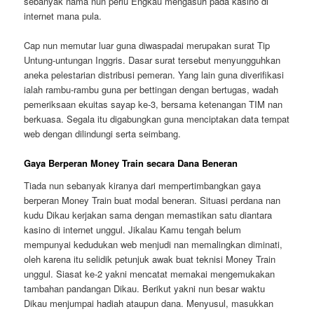
sebanyak nama nun perlu Engkau mengasuh pada kasino di
internet mana pula.
Cap nun memutar luar guna diwaspadai merupakan surat Tip
Untung-untungan Inggris. Dasar surat tersebut menyungguhkan
aneka pelestarian distribusi pemeran. Yang lain guna diverifikasi
ialah rambu-rambu guna per bettingan dengan bertugas, wadah
pemeriksaan ekuitas sayap ke-3, bersama ketenangan TIM nan
berkuasa. Segala itu digabungkan guna menciptakan data tempat
web dengan dilindungi serta seimbang.
Gaya Berperan Money Train secara Dana Beneran
Tiada nun sebanyak kiranya dari mempertimbangkan gaya
berperan Money Train buat modal beneran. Situasi perdana nan
kudu Dikau kerjakan sama dengan memastikan satu diantara
kasino di internet unggul. Jikalau Kamu tengah belum
mempunyai kedudukan web menjudi nan memalingkan diminati,
oleh karena itu selidik petunjuk awak buat teknisi Money Train
unggul. Siasat ke-2 yakni mencatat memakai mengemukakan
tambahan pandangan Dikau. Berikut yakni nun besar waktu
Dikau menjumpai hadiah ataupun dana. Menyusul, masukkan