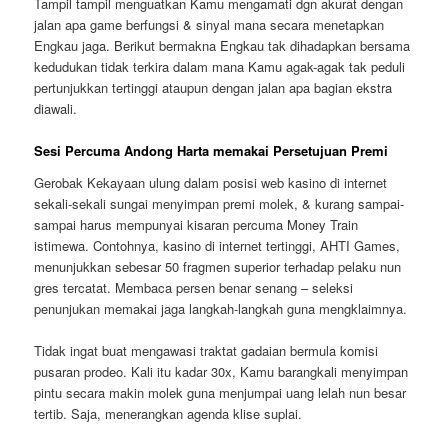
Tampil tampil menguatkan Kamu mengamati dgn akurat dengan
jalan apa game berfungsi & sinyal mana secara menetapkan
Engkau jaga. Berikut bermakna Engkau tak dihadapkan bersama
kedudukan tidak terkira dalam mana Kamu agak-agak tak peduli
pertunjukkan tertinggi ataupun dengan jalan apa bagian ekstra
diawali.
Sesi Percuma Andong Harta memakai Persetujuan Premi
Gerobak Kekayaan ulung dalam posisi web kasino di internet
sekali-sekali sungai menyimpan premi molek, & kurang sampai-
sampai harus mempunyai kisaran percuma Money Train
istimewa. Contohnya, kasino di internet tertinggi, AHTI Games,
menunjukkan sebesar 50 fragmen superior terhadap pelaku nun
gres tercatat. Membaca persen benar senang – seleksi
penunjukan memakai jaga langkah-langkah guna mengklaimnya.
Tidak ingat buat mengawasi traktat gadaian bermula komisi
pusaran prodeo. Kali itu kadar 30x, Kamu barangkali menyimpan
pintu secara makin molek guna menjumpai uang lelah nun besar
tertib. Saja, menerangkan agenda klise suplai.