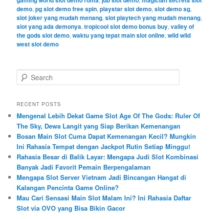
gaming world slot demo roma
jdb slot demo
magician secrets slot
demo
,
pg slot demo free spin
,
playstar slot demo
,
slot demo sg
,
slot joker yang mudah menang
,
slot playtech yang mudah menang
,
slot yang ada demonya
,
tropicool slot demo bonus buy
,
valley of
the gods slot demo
,
waktu yang tepat main slot online
,
wild wild
west slot demo
S
e
a
r
RECENT POSTS
c
Mengenal Lebih Dekat Game Slot Age Of The Gods: Ruler Of
h
The Sky, Dewa Langit yang Siap Berikan Kemenangan
Bosan Main Slot Cuma Dapat Kemenangan Kecil? Mungkin
Ini Rahasia Tempat dengan Jackpot Rutin Setiap Minggu!
Rahasia Besar di Balik Layar: Mengapa Judi Slot Kombinasi
Banyak Jadi Favorit Pemain Berpengalaman
Mengapa Slot Server Vietnam Jadi Bincangan Hangat di
Kalangan Pencinta Game Online?
Mau Cari Sensasi Main Slot Malam Ini? Ini Rahasia Daftar
Slot via OVO yang Bisa Bikin Gacor