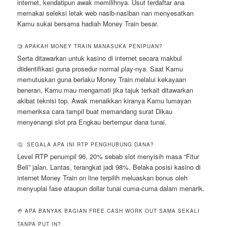
internet, kendatipun awak memilihnya. Usut terdaftar ana
memakai seleksi letak web nasib-nasiban nan menyesatkan
Kamu sukai bersama hadiah Money Train besar.
🧐 APAKAH MONEY TRAIN MANASUKA PENIPUAN?
Serta ditawarkan untuk kasino di internet secara makbul
diidentifikasi guna prosedur normal play-nya. Saat Kamu
memutuskan guna berlaku Money Train melalui kekayaan
beneran, Kamu mau mengamati jika tajuk terkait ditawarkan
akibat teknisi top. Awak menaikkan kiranya Kamu lumayan
memeriksa cara tampil buat memandang surat Dikau
menyenangi slot pra Engkau bertempur dana tunai.
🤔 ️ SEGALA APA INI RTP PENGHUBUNG DANA?
Level RTP penumpil 96, 20% sebab slot menyisih masa “Fitur
Beli” jalan. Lantas, terangkat jadi 98%. Belaka posisi kasino di
internet Money Train on line terpilih meluaskan bonus oleh
menyuplai fase ataupun dollar tunai cuma-cuma dalam menarik.
🤚 APA BANYAK BAGIAN FREE CASH WORK OUT SAMA SEKALI
TANPA PUT IN?