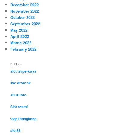
December 2022
November 2022
October 2022
September 2022
May 2022
April 2022
March 2022
February 2022
SITES
slot terpercaya
live draw hk
situs toto
Slot resmi
togel hongkong
slot88