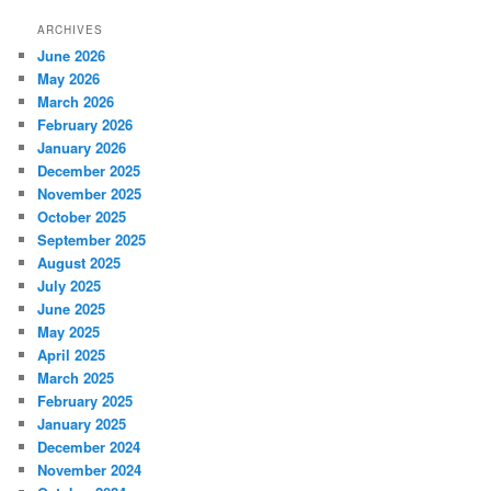
ARCHIVES
June 2026
May 2026
March 2026
February 2026
January 2026
December 2025
November 2025
October 2025
September 2025
August 2025
July 2025
June 2025
May 2025
April 2025
March 2025
February 2025
January 2025
December 2024
November 2024