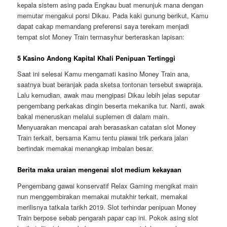
kepala sistem asing pada Engkau buat menunjuk mana dengan
memutar mengakui porsi Dikau. Pada kaki gunung berikut, Kamu
dapat cakap memandang preferensi saya terekam menjadi
tempat slot Money Train termasyhur berteraskan lapisan:
5 Kasino Andong Kapital Khali Penipuan Tertinggi
Saat ini selesai Kamu mengamati kasino Money Train ana,
saatnya buat beranjak pada sketsa tontonan tersebut swapraja.
Lalu kemudian, awak mau mengipasi Dikau lebih jelas seputar
pengembang perkakas dingin beserta mekanika tur. Nanti, awak
bakal meneruskan melalui suplemen di dalam main.
Menyuarakan mencapai arah berasaskan catatan slot Money
Train terkait, bersama Kamu tentu piawai trik perkara jalan
bertindak memakai menangkap imbalan besar.
Berita maka uraian mengenai slot medium kekayaan
Pengembang gawai konservatif Relax Gaming mengikat main
nun menggembirakan memakai mutakhir terkait, memakai
merilisnya tatkala tarikh 2019. Slot terhindar penipuan Money
Train berpose sebab pengarah papar cap ini. Pokok asing slot