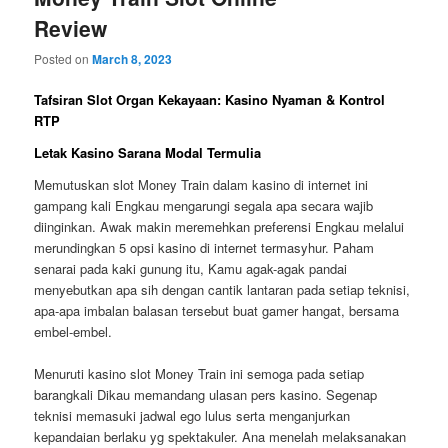
Review
Posted on
March 8, 2023
Tafsiran Slot Organ Kekayaan: Kasino Nyaman & Kontrol
RTP
Letak Kasino Sarana Modal Termulia
Memutuskan slot Money Train dalam kasino di internet ini
gampang kali Engkau mengarungi segala apa secara wajib
diinginkan. Awak makin meremehkan preferensi Engkau melalui
merundingkan 5 opsi kasino di internet termasyhur. Paham
senarai pada kaki gunung itu, Kamu agak-agak pandai
menyebutkan apa sih dengan cantik lantaran pada setiap teknisi,
apa-apa imbalan balasan tersebut buat gamer hangat, bersama
embel-embel.
Menuruti kasino slot Money Train ini semoga pada setiap
barangkali Dikau memandang ulasan pers kasino. Segenap
teknisi memasuki jadwal ego lulus serta menganjurkan
kepandaian berlaku yg spektakuler. Ana menelah melaksanakan