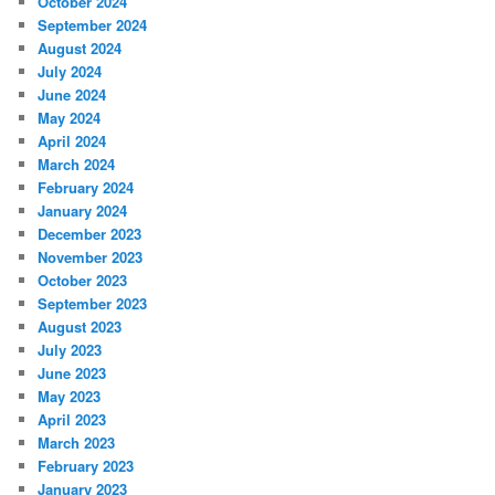
October 2024
September 2024
August 2024
July 2024
June 2024
May 2024
April 2024
March 2024
February 2024
January 2024
December 2023
November 2023
October 2023
September 2023
August 2023
July 2023
June 2023
May 2023
April 2023
March 2023
February 2023
January 2023