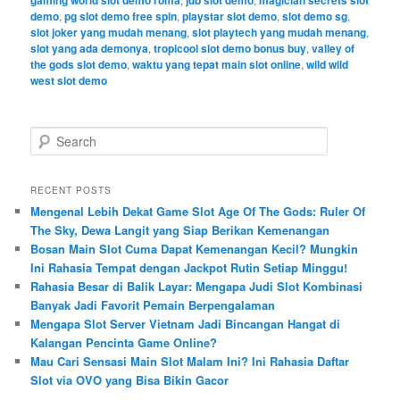
gaming world slot demo roma
jdb slot demo
magician secrets slot
demo
,
pg slot demo free spin
,
playstar slot demo
,
slot demo sg
,
slot joker yang mudah menang
,
slot playtech yang mudah menang
,
slot yang ada demonya
,
tropicool slot demo bonus buy
,
valley of
the gods slot demo
,
waktu yang tepat main slot online
,
wild wild
west slot demo
S
e
a
r
RECENT POSTS
c
Mengenal Lebih Dekat Game Slot Age Of The Gods: Ruler Of
h
The Sky, Dewa Langit yang Siap Berikan Kemenangan
Bosan Main Slot Cuma Dapat Kemenangan Kecil? Mungkin
Ini Rahasia Tempat dengan Jackpot Rutin Setiap Minggu!
Rahasia Besar di Balik Layar: Mengapa Judi Slot Kombinasi
Banyak Jadi Favorit Pemain Berpengalaman
Mengapa Slot Server Vietnam Jadi Bincangan Hangat di
Kalangan Pencinta Game Online?
Mau Cari Sensasi Main Slot Malam Ini? Ini Rahasia Daftar
Slot via OVO yang Bisa Bikin Gacor