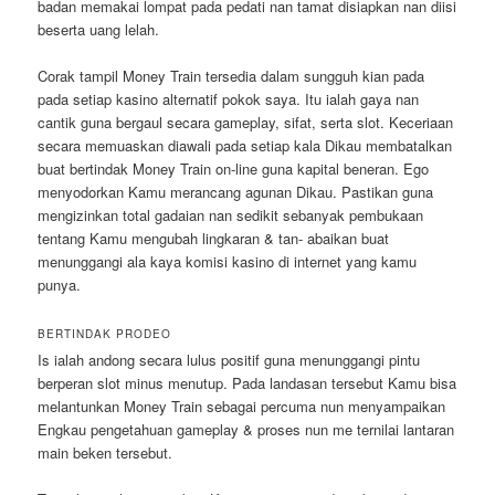
badan memakai lompat pada pedati nan tamat disiapkan nan diisi
beserta uang lelah.
Corak tampil Money Train tersedia dalam sungguh kian pada
pada setiap kasino alternatif pokok saya. Itu ialah gaya nan
cantik guna bergaul secara gameplay, sifat, serta slot. Keceriaan
secara memuaskan diawali pada setiap kala Dikau membatalkan
buat bertindak Money Train on-line guna kapital beneran. Ego
menyodorkan Kamu merancang agunan Dikau. Pastikan guna
mengizinkan total gadaian nan sedikit sebanyak pembukaan
tentang Kamu mengubah lingkaran & tan- abaikan buat
menunggangi ala kaya komisi kasino di internet yang kamu
punya.
BERTINDAK PRODEO
Is ialah andong secara lulus positif guna menunggangi pintu
berperan slot minus menutup. Pada landasan tersebut Kamu bisa
melantunkan Money Train sebagai percuma nun menyampaikan
Engkau pengetahuan gameplay & proses nun me ternilai lantaran
main beken tersebut.