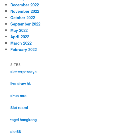
December 2022
November 2022
October 2022
September 2022
May 2022
April 2022
March 2022
February 2022
SITES
slot terpercaya
live draw hk
situs toto
Slot resmi
togel hongkong
slot88