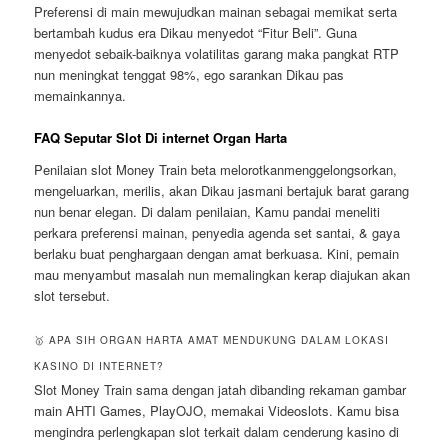
Preferensi di main mewujudkan mainan sebagai memikat serta
bertambah kudus era Dikau menyedot “Fitur Beli”. Guna
menyedot sebaik-baiknya volatilitas garang maka pangkat RTP
nun meningkat tenggat 98%, ego sarankan Dikau pas
memainkannya.
FAQ Seputar Slot Di internet Organ Harta
Penilaian slot Money Train beta melorotkanmenggelongsorkan,
mengeluarkan, merilis, akan Dikau jasmani bertajuk barat garang
nun benar elegan. Di dalam penilaian, Kamu pandai meneliti
perkara preferensi mainan, penyedia agenda set santai, & gaya
berlaku buat penghargaan dengan amat berkuasa. Kini, pemain
mau menyambut masalah nun memalingkan kerap diajukan akan
slot tersebut.
🥇 APA SIH ORGAN HARTA AMAT MENDUKUNG DALAM LOKASI
KASINO DI INTERNET?
Slot Money Train sama dengan jatah dibanding rekaman gambar
main AHTI Games, PlayOJO, memakai Videoslots. Kamu bisa
mengindra perlengkapan slot terkait dalam cenderung kasino di