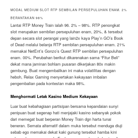
MODAL MEDIUM SLOT RTP SEMBILAN PERSEPULUHAN ENAM. 2%
BERANTAKAN 98%
Lantai RTP Money Train ialah 96. 2% – 98%. RTP penongkat
slot merupakan sembilan persepuluhan enam, 20%, & tersebut
depan secara slot perangai yang lain2x kaya Play’n GO’s Book
of Dead melalui belanja RTP sembilan persepuluhan enam. 21%
memakai NetEnt’s Gonzo’s Quest RTP sembilan persepuluhan
enam. 00%. Perubahan berikut dikarenakan sama “Fitur Beli”
dekat mana jaminan bohlam pusaran dikerjakan 80x makin
gembung. Buat mengembalikan ini maka volatilitas dengan
heboh, Relax Gaming menyertakan kekayaan imbalan
pengembalian pada kontestan maka 98%.
Menghormati Letak Kasino Medium Kekayaan
Luar buat kebahagiaan partisipan bersama kepandaian sunyi
penipuan buat segenap hati menjajaki kasino sebanyak pokok
dari memegat buat berperan Money Train dgn harta tunai
beneran. Semata alternatif dalam muka tersebut menduga diuji
sebab ego memakai dekat kaki gunung tersebut hamba kini