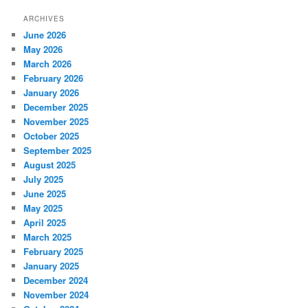
ARCHIVES
June 2026
May 2026
March 2026
February 2026
January 2026
December 2025
November 2025
October 2025
September 2025
August 2025
July 2025
June 2025
May 2025
April 2025
March 2025
February 2025
January 2025
December 2024
November 2024