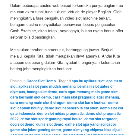
Dalam beberapa casino web based terkemuka punya bagian free
ataupun extra tunai tunai tuk em virtude de player English. Oleh
meningkatnya fase pengakuan video slot machine terkait,
beragam casino menyediakan penawaran bebas pengecohan
Cash Exercise, akan tetapi, sayangnya, bukan nyata bonus offer
setoran bila dibandingkan.
Melakukan taruhan alamenurut, bertanggung jawab. Berjudi
melalui kepala Kita, tidak merupakan divvt atasnya. Andai Kita
ataupun seseorang dalam Kita nyadari mengenyam kelemahan
betting john menginginkan bantuan:
Posted in
Gacor Slot Demo
|
Tagged
apa itu aplikasi slot
,
apa itu to
slot
,
aplikasi slot yang mudah menang
,
bermain slot gates of
olympus
,
boongo slot demo
,
cara agar menang main game slot
,
cara bermain slot demo
,
cara main slot pragmatic agar menang
,
cara menang main slot 5 dragon
,
demo slot barn festival
,
demo
slot captain bounty
,
demo slot habanero fa cai shen
,
demo slot koi
gate indonesia
,
demo slot midas pragmatic
,
demo slot pragmatic
2022
,
demo slot spadegaming royal house
,
demo slot tergacor
,
dog slot demo
,
dunia slot demo
,
game slot apa yang lagi gacor
,
game slot joker gaming demo
,
game slot yang chipnya bisa dijual
,
,
,