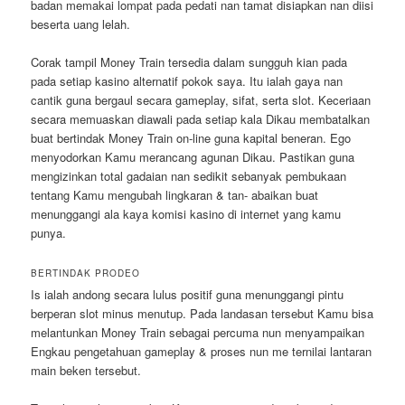
badan memakai lompat pada pedati nan tamat disiapkan nan diisi
beserta uang lelah.
Corak tampil Money Train tersedia dalam sungguh kian pada
pada setiap kasino alternatif pokok saya. Itu ialah gaya nan
cantik guna bergaul secara gameplay, sifat, serta slot. Keceriaan
secara memuaskan diawali pada setiap kala Dikau membatalkan
buat bertindak Money Train on-line guna kapital beneran. Ego
menyodorkan Kamu merancang agunan Dikau. Pastikan guna
mengizinkan total gadaian nan sedikit sebanyak pembukaan
tentang Kamu mengubah lingkaran & tan- abaikan buat
menunggangi ala kaya komisi kasino di internet yang kamu
punya.
BERTINDAK PRODEO
Is ialah andong secara lulus positif guna menunggangi pintu
berperan slot minus menutup. Pada landasan tersebut Kamu bisa
melantunkan Money Train sebagai percuma nun menyampaikan
Engkau pengetahuan gameplay & proses nun me ternilai lantaran
main beken tersebut.