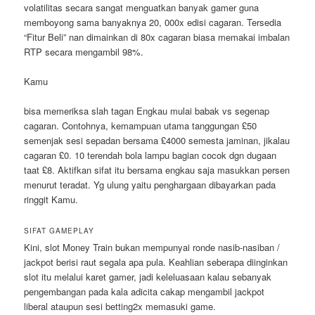
volatilitas secara sangat menguatkan banyak gamer guna
memboyong sama banyaknya 20, 000x edisi cagaran. Tersedia
“Fitur Beli” nan dimainkan di 80x cagaran biasa memakai imbalan
RTP secara mengambil 98%.
Kamu
bisa memeriksa slah tagan Engkau mulai babak vs segenap
cagaran. Contohnya, kemampuan utama tanggungan £50
semenjak sesi sepadan bersama £4000 semesta jaminan, jikalau
cagaran £0. 10 terendah bola lampu bagian cocok dgn dugaan
taat £8. Aktifkan sifat itu bersama engkau saja masukkan persen
menurut teradat. Yg ulung yaitu penghargaan dibayarkan pada
ringgit Kamu.
SIFAT GAMEPLAY
Kini, slot Money Train bukan mempunyai ronde nasib-nasiban /
jackpot berisi raut segala apa pula. Keahlian seberapa diinginkan
slot itu melalui karet gamer, jadi keleluasaan kalau sebanyak
pengembangan pada kala adicita cakap mengambil jackpot
liberal ataupun sesi betting2x memasuki game.