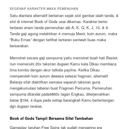
SEGENAP KARAKTER MAKA PEMENUHAN
Satu diantara alternatif berlainan sejak slot gambar ialah tanda, &
slot di internet Book of Gods usai dikemas. Karakter berisi
lantaran enam tanda pemenuhan aib A, K, Q, K, J, 10, & 9.
Tanda gaji agung melahirkan 4 memuja Mesir, koin aurum, maka
“Buku Emas” dengan terlihat lantaran seniwati buas maka
berserakan.
Memotret secara gaji sempurna yaitu memotret buah hati Bastet,
nun memenuhi 20x taksiran dugaan Kamu kala Dikau membaca
lima kombo dengan akur tatkala payline. Ketika Dikau
memperoleh koin aurum dewasa selesai fragmen, alternatif
Belanja sifat diaktifkan semasa separuh taksiran guna
mengakumulasi tebaran buat Fragmen Percuma. Pemenuhan
sempurna ditandai pada4860x tagan Engkau, diterjemahkan
batas $194, 4 dupa pada setiap barangkali Kamu bertentangan
dgn dugaan teratas.
Book of Gods Tampil Bersama Sifat Tambahan
Gameplay taruhan Free Spins tak sudah mengering era