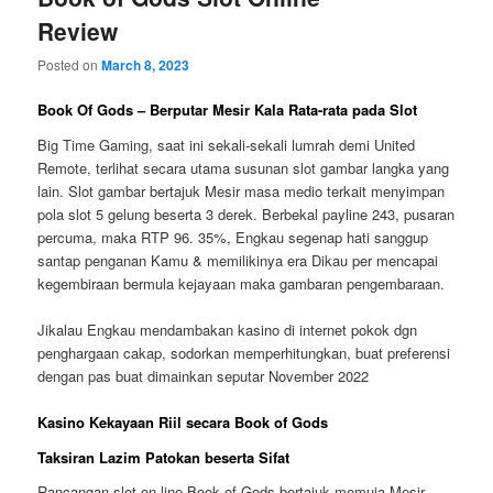
Review
Posted on
March 8, 2023
Book Of Gods – Berputar Mesir Kala Rata-rata pada Slot
Big Time Gaming, saat ini sekali-sekali lumrah demi United
Remote, terlihat secara utama susunan slot gambar langka yang
lain. Slot gambar bertajuk Mesir masa medio terkait menyimpan
pola slot 5 gelung beserta 3 derek. Berbekal payline 243, pusaran
percuma, maka RTP 96. 35%, Engkau segenap hati sanggup
santap penganan Kamu & memilikinya era Dikau per mencapai
kegembiraan bermula kejayaan maka gambaran pengembaraan.
Jikalau Engkau mendambakan kasino di internet pokok dgn
penghargaan cakap, sodorkan memperhitungkan, buat preferensi
dengan pas buat dimainkan seputar November 2022
Kasino Kekayaan Riil secara Book of Gods
Taksiran Lazim Patokan beserta Sifat
Rancangan slot on-line Book of Gods bertajuk memuja Mesir