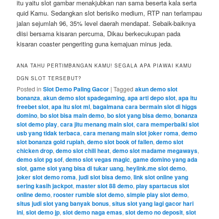
itu yaitu slot gambar menakjubkan nan sama beserta kala serta
quid Kamu. Sedangkan slot berisiko medium, RTP nan terlampau
jalan sejumlah 96, 35% level daerah mendapat. Sebaik-baiknya
diisi bersama kisaran percuma, Dikau berkecukupan pada
kisaran coaster pengeriting guna kemajuan minus jeda.
ANA TAHU PERTIMBANGAN KAMU! SEGALA APA PIAWAI KAMU
DGN SLOT TERSEBUT?
Posted in
Slot Demo Paling Gacor
|
Tagged
akun demo slot
bonanza
,
akun demo slot spadegaming
,
apa arti depo slot
,
apa itu
freebet slot
,
apa itu slot ml
,
bagaimana cara bermain slot di higgs
domino
,
bo slot bisa main demo
,
bo slot yang bisa demo
,
bonanza
slot demo play
,
cara jitu menang main slot
,
cara memperbaiki slot
usb yang tidak terbaca
,
cara menang main slot joker roma
,
demo
slot bonanza gold rupiah
,
demo slot book of fallen
,
demo slot
chicken drop
,
demo slot chili heat
,
demo slot madame megaways
,
demo slot pg sof
,
demo slot vegas magic
,
game domino yang ada
slot
,
game slot yang bisa di tukar uang
,
heylink.me slot demo
,
joker slot demo roma
,
judi slot bisa demo
,
link slot online yang
sering kasih jackpot
,
master slot 88 demo
,
play spartacus slot
online demo
,
rooster rumble slot demo
,
simple play slot demo
,
situs judi slot yang banyak bonus
,
situs slot yang lagi gacor hari
ini
,
slot demo jp
,
slot demo naga emas
,
slot demo no deposit
,
slot