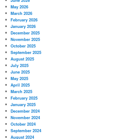
June 2026
May 2026
March 2026
February 2026
January 2026
December 2025
November 2025
October 2025
September 2025
August 2025
July 2025
June 2025
May 2025
April 2025
March 2025
February 2025
January 2025
December 2024
November 2024
October 2024
September 2024
August 2024