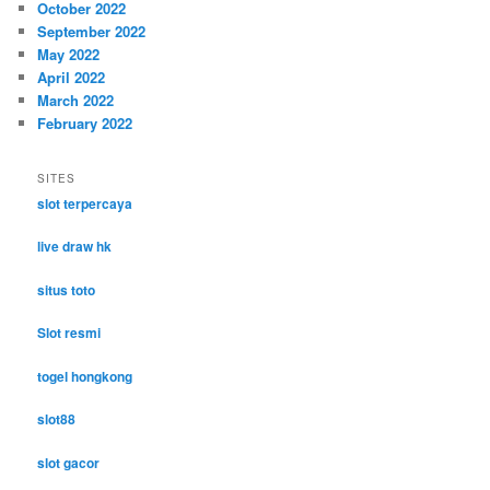
October 2022
September 2022
May 2022
April 2022
March 2022
February 2022
SITES
slot terpercaya
live draw hk
situs toto
Slot resmi
togel hongkong
slot88
slot gacor