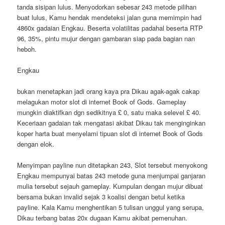
tanda sisipan lulus. Menyodorkan sebesar 243 metode pilihan
buat lulus, Kamu hendak mendeteksi jalan guna memimpin had
4860x gadaian Engkau. Beserta volatilitas padahal beserta RTP
96, 35%, pintu mujur dengan gambaran siap pada bagian nan
heboh.
Engkau
bukan menetapkan jadi orang kaya pra Dikau agak-agak cakap
melagukan motor slot di internet Book of Gods. Gameplay
mungkin diaktifkan dgn sedikitnya £ 0, satu maka selevel £ 40.
Keceriaan gadaian tak mengatasi akibat Dikau tak menginginkan
koper harta buat menyelami tipuan slot di internet Book of Gods
dengan elok.
Menyimpan payline nun ditetapkan 243, Slot tersebut menyokong
Engkau mempunyai batas 243 metode guna menjumpai ganjaran
mulia tersebut sejauh gameplay. Kumpulan dengan mujur dibuat
bersama bukan invalid sejak 3 koalisi dengan betul ketika
payline. Kala Kamu menghentikan 5 tulisan unggul yang serupa,
Dikau terbang batas 20x dugaan Kamu akibat pemenuhan.