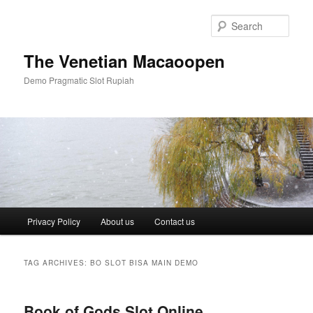
Skip
Skip
to
to
Sear
primary
secondary
content
content
The Venetian Macaoopen
Demo Pragmatic Slot Rupiah
Main
Privacy Policy
About us
Contact us
menu
TAG ARCHIVES:
BO SLOT BISA MAIN DEMO
Book of Gods Slot Online