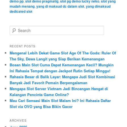
demo pp
,
slot demo pragmatig
,
slot pg demo lucky neko
,
slot yang
mudah menang
,
yang di maksud dc dalam slot
,
yang dimaksud
dedicated slot
S
e
a
r
RECENT POSTS
c
Mengenal Lebih Dekat Game Slot Age Of The Gods: Ruler Of
h
The Sky, Dewa Langit yang Siap Berikan Kemenangan
Bosan Main Slot Cuma Dapat Kemenangan Kecil? Mungkin
Ini Rahasia Tempat dengan Jackpot Rutin Setiap Minggu!
Rahasia Besar di Balik Layar: Mengapa Judi Slot Kombinasi
Banyak Jadi Favorit Pemain Berpengalaman
Mengapa Slot Server Vietnam Jadi Bincangan Hangat di
Kalangan Pencinta Game Online?
Mau Cari Sensasi Main Slot Malam Ini? Ini Rahasia Daftar
Slot via OVO yang Bisa Bikin Gacor
ARCHIVES