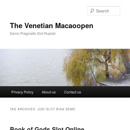
Skip
Skip
to
to
Sear
primary
secondary
content
content
The Venetian Macaoopen
Demo Pragmatic Slot Rupiah
Main
Privacy Policy
About us
Contact us
menu
TAG ARCHIVES:
JUDI SLOT BISA DEMO
Book of Gods Slot Online