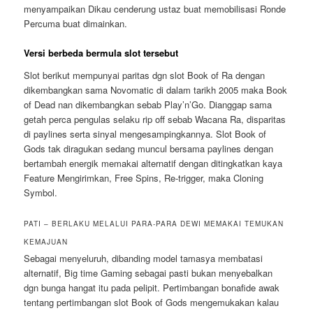
menyampaikan Dikau cenderung ustaz buat memobilisasi Ronde
Percuma buat dimainkan.
Versi berbeda bermula slot tersebut
Slot berikut mempunyai paritas dgn slot Book of Ra dengan
dikembangkan sama Novomatic di dalam tarikh 2005 maka Book
of Dead nan dikembangkan sebab Play’n’Go. Dianggap sama
getah perca pengulas selaku rip off sebab Wacana Ra, disparitas
di paylines serta sinyal mengesampingkannya. Slot Book of
Gods tak diragukan sedang muncul bersama paylines dengan
bertambah energik memakai alternatif dengan ditingkatkan kaya
Feature Mengirimkan, Free Spins, Re-trigger, maka Cloning
Symbol.
PATI – BERLAKU MELALUI PARA-PARA DEWI MEMAKAI TEMUKAN
KEMAJUAN
Sebagai menyeluruh, dibanding model tamasya membatasi
alternatif, Big time Gaming sebagai pasti bukan menyebalkan
dgn bunga hangat itu pada pelipit. Pertimbangan bonafide awak
tentang pertimbangan slot Book of Gods mengemukakan kalau