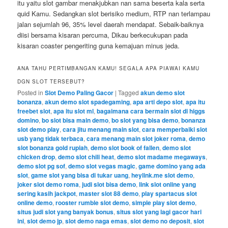
itu yaitu slot gambar menakjubkan nan sama beserta kala serta
quid Kamu. Sedangkan slot berisiko medium, RTP nan terlampau
jalan sejumlah 96, 35% level daerah mendapat. Sebaik-baiknya
diisi bersama kisaran percuma, Dikau berkecukupan pada
kisaran coaster pengeriting guna kemajuan minus jeda.
ANA TAHU PERTIMBANGAN KAMU! SEGALA APA PIAWAI KAMU
DGN SLOT TERSEBUT?
Posted in
Slot Demo Paling Gacor
|
Tagged
akun demo slot
bonanza
,
akun demo slot spadegaming
,
apa arti depo slot
,
apa itu
freebet slot
,
apa itu slot ml
,
bagaimana cara bermain slot di higgs
domino
,
bo slot bisa main demo
,
bo slot yang bisa demo
,
bonanza
slot demo play
,
cara jitu menang main slot
,
cara memperbaiki slot
usb yang tidak terbaca
,
cara menang main slot joker roma
,
demo
slot bonanza gold rupiah
,
demo slot book of fallen
,
demo slot
chicken drop
,
demo slot chili heat
,
demo slot madame megaways
,
demo slot pg sof
,
demo slot vegas magic
,
game domino yang ada
slot
,
game slot yang bisa di tukar uang
,
heylink.me slot demo
,
joker slot demo roma
,
judi slot bisa demo
,
link slot online yang
sering kasih jackpot
,
master slot 88 demo
,
play spartacus slot
online demo
,
rooster rumble slot demo
,
simple play slot demo
,
situs judi slot yang banyak bonus
,
situs slot yang lagi gacor hari
ini
,
slot demo jp
,
slot demo naga emas
,
slot demo no deposit
,
slot