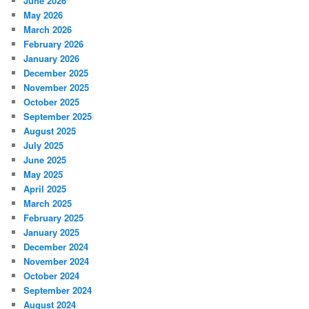
June 2026
May 2026
March 2026
February 2026
January 2026
December 2025
November 2025
October 2025
September 2025
August 2025
July 2025
June 2025
May 2025
April 2025
March 2025
February 2025
January 2025
December 2024
November 2024
October 2024
September 2024
August 2024