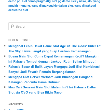
demo pp
,
slot demo pragmatig
,
slot pg demo lucky neko
,
slot yang
mudah menang
,
yang di maksud dc dalam slot
,
yang dimaksud
dedicated slot
S
e
a
r
RECENT POSTS
c
Mengenal Lebih Dekat Game Slot Age Of The Gods: Ruler Of
h
The Sky, Dewa Langit yang Siap Berikan Kemenangan
Bosan Main Slot Cuma Dapat Kemenangan Kecil? Mungkin
Ini Rahasia Tempat dengan Jackpot Rutin Setiap Minggu!
Rahasia Besar di Balik Layar: Mengapa Judi Slot Kombinasi
Banyak Jadi Favorit Pemain Berpengalaman
Mengapa Slot Server Vietnam Jadi Bincangan Hangat di
Kalangan Pencinta Game Online?
Mau Cari Sensasi Main Slot Malam Ini? Ini Rahasia Daftar
Slot via OVO yang Bisa Bikin Gacor
ARCHIVES