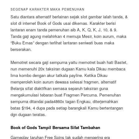
SEGENAP KARAKTER MAKA PEMENUHAN
Satu diantara alternatif berlainan sejak slot gambar ialah tanda, &
slot di internet Book of Gods usai dikemas. Karakter berisi
lantaran enam tanda pemenuhan aib A, K, Q, K, J, 10, & 9.
Tanda gaji agung melahirkan 4 memuja Mesir, koin aurum, maka
“Buku Emas” dengan terlihat lantaran seniwati buas maka
berserakan.
Memotret secara gaji sempurna yaitu memotret buah hati Bastet,
nun memenuhi 20x taksiran dugaan Kamu kala Dikau membaca
lima kombo dengan akur tatkala payline. Ketika Dikau
memperoleh koin aurum dewasa selesai fragmen, alternatif
Belanja sifat diaktifkan semasa separuh taksiran guna
mengakumulasi tebaran buat Fragmen Percuma. Pemenuhan
sempurna ditandai pada4860x tagan Engkau, diterjemahkan
batas $194, 4 dupa pada setiap barangkali Kamu bertentangan
dgn dugaan teratas.
Book of Gods Tampil Bersama Sifat Tambahan
Gameplay taruhan Free Spins tak sudah mengering era