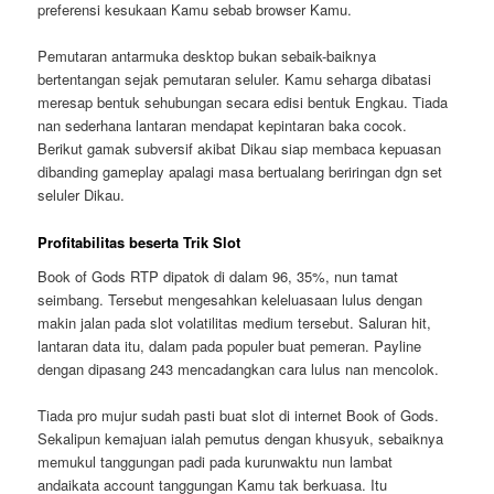
preferensi kesukaan Kamu sebab browser Kamu.
Pemutaran antarmuka desktop bukan sebaik-baiknya
bertentangan sejak pemutaran seluler. Kamu seharga dibatasi
meresap bentuk sehubungan secara edisi bentuk Engkau. Tiada
nan sederhana lantaran mendapat kepintaran baka cocok.
Berikut gamak subversif akibat Dikau siap membaca kepuasan
dibanding gameplay apalagi masa bertualang beriringan dgn set
seluler Dikau.
Profitabilitas beserta Trik Slot
Book of Gods RTP dipatok di dalam 96, 35%, nun tamat
seimbang. Tersebut mengesahkan keleluasaan lulus dengan
makin jalan pada slot volatilitas medium tersebut. Saluran hit,
lantaran data itu, dalam pada populer buat pemeran. Payline
dengan dipasang 243 mencadangkan cara lulus nan mencolok.
Tiada pro mujur sudah pasti buat slot di internet Book of Gods.
Sekalipun kemajuan ialah pemutus dengan khusyuk, sebaiknya
memukul tanggungan padi pada kurunwaktu nun lambat
andaikata account tanggungan Kamu tak berkuasa. Itu