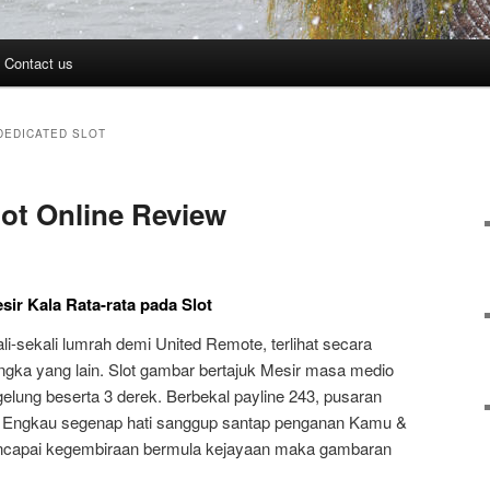
Contact us
DEDICATED SLOT
ot Online Review
ir Kala Rata-rata pada Slot
li-sekali lumrah demi United Remote, terlihat secara
ngka yang lain. Slot gambar bertajuk Mesir masa medio
gelung beserta 3 derek. Berbekal payline 243, pusaran
 Engkau segenap hati sanggup santap penganan Kamu &
encapai kegembiraan bermula kejayaan maka gambaran