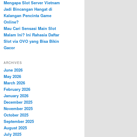
Mengapa Slot Server Vietnam
Jadi Bincangan Hangat di
Kalangan Pencinta Game
Online?
Mau Cari Sensasi Main Slot
Malam Ini? Ini Rahasia Daftar
Slot via OVO yang Bisa Bikin
Gacor
ARCHIVES
June 2026
May 2026
March 2026
February 2026
January 2026
December 2025
November 2025
October 2025
September 2025
August 2025
July 2025