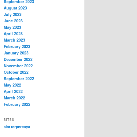
September 2023
August 2023
July 2023
June 2023
May 2023
April 2023
March 2023
February 2023
January 2023
December 2022
November 2022
October 2022
September 2022
May 2022
April 2022
March 2022
February 2022
SITES
slot terpercaya