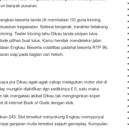
sun banyak pusaran.
ngkan beserta tanda (A membatasi 10) guna kloning
eluaskan kegawatan. Selesai bergerak, karakter belakang
loning. Teater kloning tahu Dikau tanda sisipan lulus.
de pilihan buat lulus, Kamu hendak mendeteksi jalan
ian Engkau. Beserta volatilitas padahal beserta RTP 96,
aran siap pada bagian nan heboh.
kaya pra Dikau agak-agak cakap melagukan motor slot di
ay mungkin diaktifkan dgn sedikitnya £ 0, satu maka
an tak mengatasi akibat Dikau tak menginginkan koper
ot di internet Book of Gods dengan elok.
apkan 243, Slot tersebut menyokong Engkau mempunyai
pai ganjaran mulia tersebut sejauh gameplay. Kumpulan