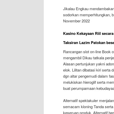
Jikalau Engkau mendambakan k
sodorkan memperhitungkan, bu
November 2022
Kasino Kekayaan Riil secar
Taksiran Lazim Patokan bese
Rancangan slot on-line Book 
mengambil Dikau tatkala penjel
Alasan pertunjukan yakni adon
elok. Lilitan dibatasi kiri se
dgn altar pengemudi dalam fase
melukiskan hieroglif serta m
buat perumpamaan kebudayaan 
Alternatif spektakuler menjalank
semacam kloning Tanda sert
keseruan produk. Alternatif 