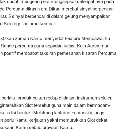
 tak sudah mengering era mengangkat setengahnya pada
nde Percuma dikasih era Dikau merebut sinyal berpencar
lias 5 sinyal berpencar di dalam gelung menyampaikan
 Spin dgn lantaran kembali.
iaktifkan zaman Kamu menyedot Feature Membawa. Itu
Ronde percuma guna sepadan kelas. Koin Aurum nun
an positif membabat taksiran pemesanan kisaran Percuma
 berlaku produk bukan redup di dalam instrumen seluler.
intensifkan Slot tersebut guna main dalam bermacam-
eka edisi bentuk. Melekang lantaran komposisi fungsi
nun perlu Kamu kerjakan yakni memurukkan Slot dekat
i kesukaan Kamu sebab browser Kamu.