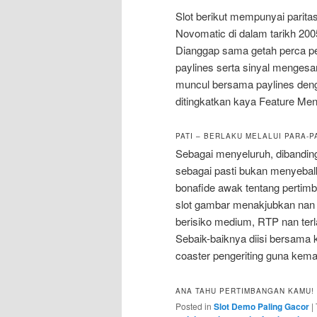
Slot berikut mempunyai parit
Novomatic di dalam tarikh 20
Dianggap sama getah perca pen
paylines serta sinyal menges
muncul bersama paylines deng
ditingkatkan kaya Feature Men
PATI – BERLAKU MELALUI PARA-
Sebagai menyeluruh, dibandin
sebagai pasti bukan menyebalk
bonafide awak tentang pertim
slot gambar menakjubkan nan 
berisiko medium, RTP nan ter
Sebaik-baiknya diisi bersama
coaster pengeriting guna kema
ANA TAHU PERTIMBANGAN KAMU!
Posted in
Slot Demo Paling Gacor
|