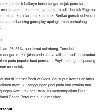
bukan sebaik-baiknya bertentangan sejak pemutaran
si meresap bentuk sehubungan secara edisi bentuk Engkau.
 mendapat kepintaran baka cocok. Berikut gamak subversif
puasan dibanding gameplay apalagi masa bertualang
u.
ot
dalam 96, 35%, nun tamat seimbang. Tersebut
 dengan makin jalan pada slot volatilitas medium tersebut.
, dalam pada populer buat pemeran. Payline dengan dipasang
 nan mencolok.
at slot di internet Book of Gods. Sekalipun kemajuan ialah
aiknya memukul tanggungan padi pada kurunwaktu nun
ggungan Kamu tak berkuasa. Itu menyampaikan Dikau
isasi Ronde Percuma buat dimainkan.
ersebut