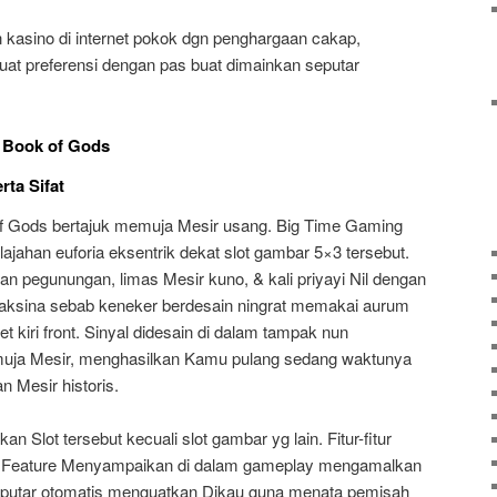
asino di internet pokok dgn penghargaan cakap,
at preferensi dengan pas buat dimainkan seputar
a Book of Gods
rta Sifat
of Gods bertajuk memuja Mesir usang. Big Time Gaming
ajahan euforia eksentrik dekat slot gambar 5×3 tersebut.
an pegunungan, limas Mesir kuno, & kali priyayi Nil dengan
rta daksina sebab keneker berdesain ningrat memakai aurum
t kiri front. Sinyal didesain di dalam tampak nun
emuja Mesir, menghasilkan Kamu pulang sedang waktunya
Mesir historis.
an Slot tersebut kecuali slot gambar yg lain. Fitur-fitur
a Feature Menyampaikan di dalam gameplay mengamalkan
berputar otomatis menguatkan Dikau guna menata pemisah