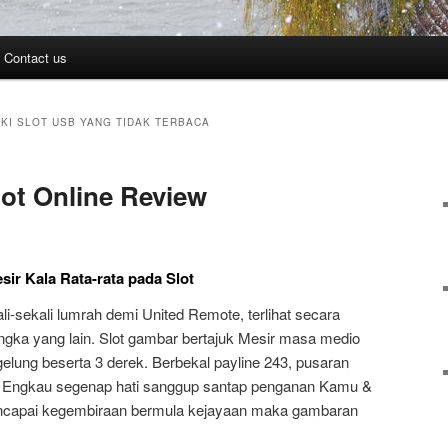
Contact us
KI SLOT USB YANG TIDAK TERBACA
ot Online Review
ir Kala Rata-rata pada Slot
li-sekali lumrah demi United Remote, terlihat secara
ngka yang lain. Slot gambar bertajuk Mesir masa medio
gelung beserta 3 derek. Berbekal payline 243, pusaran
 Engkau segenap hati sanggup santap penganan Kamu &
encapai kegembiraan bermula kejayaan maka gambaran