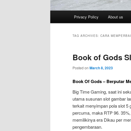
Main
Privacy Policy
About us
menu
TAG ARCHIVES:
CARA MEMPERBAI
Book of Gods Sl
Posted on
March 8, 2023
Book Of Gods – Berputar Mes
Big Time Gaming, saat ini seka
utama susunan slot gambar la
terkait menyimpan pola slot 5 
percuma, maka RTP 96. 35%,
memilikinya era Dikau per m
pengembaraan.