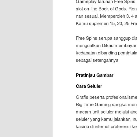
Gameplay taruhan Free Spins
slot on-line Book of Gods. Ro
nan sesuai. Memperoleh 3, 4 a
Kamu suplemen 15, 20, 25 Free
Free Spins serupa sanggup d
menguatkan Dikau membayar 
kedapatan dibanding pemintal
sebagai setengahnya.
Pratinjau Gambar
Cara Seluler
Grafis beserta profesionalisme
Big Time Gaming sangka meng
macam unit seluler melalui an
seluler yang kamu jalankan, 
kasino di internet preferens