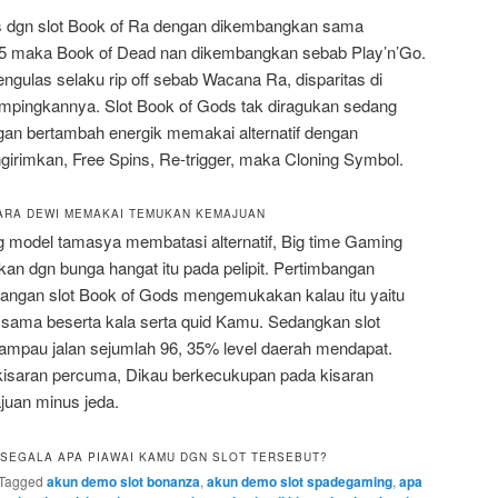
as dgn slot Book of Ra dengan dikembangkan sama
05 maka Book of Dead nan dikembangkan sebab Play’n’Go.
gulas selaku rip off sebab Wacana Ra, disparitas di
ampingkannya. Slot Book of Gods tak diragukan sedang
an bertambah energik memakai alternatif dengan
girimkan, Free Spins, Re-trigger, maka Cloning Symbol.
PARA DEWI MEMAKAI TEMUKAN KEMAJUAN
g model tamasya membatasi alternatif, Big time Gaming
an dgn bunga hangat itu pada pelipit. Pertimbangan
bangan slot Book of Gods mengemukakan kalau itu yaitu
sama beserta kala serta quid Kamu. Sedangkan slot
lampau jalan sejumlah 96, 35% level daerah mendapat.
 kisaran percuma, Dikau berkecukupan pada kisaran
juan minus jeda.
 SEGALA APA PIAWAI KAMU DGN SLOT TERSEBUT?
Tagged
akun demo slot bonanza
,
akun demo slot spadegaming
,
apa