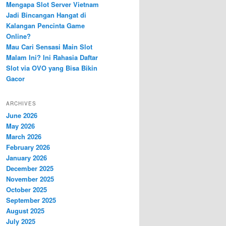
Mengapa Slot Server Vietnam
Jadi Bincangan Hangat di
Kalangan Pencinta Game
Online?
Mau Cari Sensasi Main Slot
Malam Ini? Ini Rahasia Daftar
Slot via OVO yang Bisa Bikin
Gacor
ARCHIVES
June 2026
May 2026
March 2026
February 2026
January 2026
December 2025
November 2025
October 2025
September 2025
August 2025
July 2025