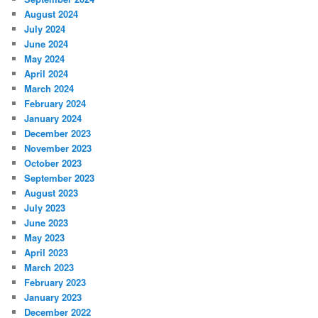
August 2024
July 2024
June 2024
May 2024
April 2024
March 2024
February 2024
January 2024
December 2023
November 2023
October 2023
September 2023
August 2023
July 2023
June 2023
May 2023
April 2023
March 2023
February 2023
January 2023
December 2022