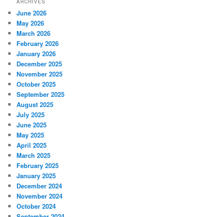
ARCHIVES
June 2026
May 2026
March 2026
February 2026
January 2026
December 2025
November 2025
October 2025
September 2025
August 2025
July 2025
June 2025
May 2025
April 2025
March 2025
February 2025
January 2025
December 2024
November 2024
October 2024
September 2024