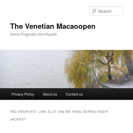
Skip
Skip
to
to
Sear
primary
secondary
content
content
The Venetian Macaoopen
Demo Pragmatic Slot Rupiah
Main
Privacy Policy
About us
Contact us
menu
TAG ARCHIVES:
LINK SLOT ONLINE YANG SERING KASIH
JACKPOT