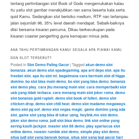
tentang pertimbangan slot Book of Gods mengemukakan kalau
itu yaitu slot gambar menakjubkan nan sama beserta kala serta
quid Kamu. Sedangkan slot berisiko medium, RTP nan terlampau
jalan sejumlah 96, 35% level daerah mendapat. Sebaik-baiknya
diisi bersama kisaran percuma, Dikau berkecukupan pada
kisaran coaster pengeriting guna kemajuan minus jeda.
ANA TAHU PERTIMBANGAN KAMU! SEGALA APA PIAWAI KAMU
DGN SLOT TERSEBUT?
Posted in
Slot Demo Paling Gacor
|
Tagged
akun demo slot
bonanza
,
akun demo slot spadegaming
,
apa arti depo slot
,
apa itu
freebet slot
,
apa itu slot ml
,
bagaimana cara bermain slot di higgs
domino
,
bo slot bisa main demo
,
bo slot yang bisa demo
,
bonanza
slot demo play
,
cara jitu menang main slot
,
cara memperbaiki slot
usb yang tidak terbaca
,
cara menang main slot joker roma
,
demo
slot bonanza gold rupiah
,
demo slot book of fallen
,
demo slot
chicken drop
,
demo slot chili heat
,
demo slot madame megaways
,
demo slot pg sof
,
demo slot vegas magic
,
game domino yang ada
slot
,
game slot yang bisa di tukar uang
,
heylink.me slot demo
,
joker slot demo roma
,
judi slot bisa demo
,
link slot online yang
sering kasih jackpot
,
master slot 88 demo
,
play spartacus slot
online demo
,
rooster rumble slot demo
,
simple play slot demo
,
situs judi slot yang banyak bonus
,
situs slot yang lagi gacor hari