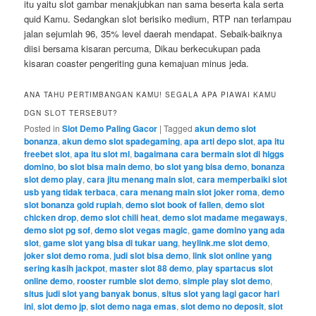
itu yaitu slot gambar menakjubkan nan sama beserta kala serta
quid Kamu. Sedangkan slot berisiko medium, RTP nan terlampau
jalan sejumlah 96, 35% level daerah mendapat. Sebaik-baiknya
diisi bersama kisaran percuma, Dikau berkecukupan pada
kisaran coaster pengeriting guna kemajuan minus jeda.
ANA TAHU PERTIMBANGAN KAMU! SEGALA APA PIAWAI KAMU
DGN SLOT TERSEBUT?
Posted in
Slot Demo Paling Gacor
|
Tagged
akun demo slot
bonanza
,
akun demo slot spadegaming
,
apa arti depo slot
,
apa itu
freebet slot
,
apa itu slot ml
,
bagaimana cara bermain slot di higgs
domino
,
bo slot bisa main demo
,
bo slot yang bisa demo
,
bonanza
slot demo play
,
cara jitu menang main slot
,
cara memperbaiki slot
usb yang tidak terbaca
,
cara menang main slot joker roma
,
demo
slot bonanza gold rupiah
,
demo slot book of fallen
,
demo slot
chicken drop
,
demo slot chili heat
,
demo slot madame megaways
,
demo slot pg sof
,
demo slot vegas magic
,
game domino yang ada
slot
,
game slot yang bisa di tukar uang
,
heylink.me slot demo
,
joker slot demo roma
,
judi slot bisa demo
,
link slot online yang
sering kasih jackpot
,
master slot 88 demo
,
play spartacus slot
online demo
,
rooster rumble slot demo
,
simple play slot demo
,
situs judi slot yang banyak bonus
,
situs slot yang lagi gacor hari
ini
,
slot demo jp
,
slot demo naga emas
,
slot demo no deposit
,
slot