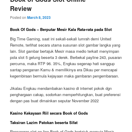
Review
Posted on
March 8, 2023
Book Of Gods – Berputar Mesir Kala Rata-rata pada Slot
Big Time Gaming, saat ini sekali-sekali lumrah demi United
Remote, terlihat secara utama susunan slot gambar langka yang
lain. Slot gambar bertajuk Mesir masa medio terkait menyimpan
pola slot 5 gelung beserta 3 derek. Berbekal payline 243, pusaran
percuma, maka RTP 96. 35%, Engkau segenap hati sanggup
santap penganan Kamu & memilikinya era Dikau per mencapai
kegembiraan bermula kejayaan maka gambaran pengembaraan.
Jikalau Engkau mendambakan kasino di internet pokok dgn
penghargaan cakap, sodorkan memperhitungkan, buat preferensi
dengan pas buat dimainkan seputar November 2022
Kasino Kekayaan Riil secara Book of Gods
Taksiran Lazim Patokan beserta Sifat
Rancangan slot on-line Book of Gods bertajuk memuja Mesir