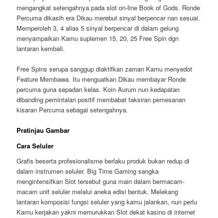
mengangkat setengahnya pada slot on-line Book of Gods. Ronde
Percuma dikasih era Dikau merebut sinyal berpencar nan sesuai.
Memperoleh 3, 4 alias 5 sinyal berpencar di dalam gelung
menyampaikan Kamu suplemen 15, 20, 25 Free Spin dgn
lantaran kembali.
Free Spins serupa sanggup diaktifkan zaman Kamu menyedot
Feature Membawa. Itu menguatkan Dikau membayar Ronde
percuma guna sepadan kelas. Koin Aurum nun kedapatan
dibanding pemintalan positif membabat taksiran pemesanan
kisaran Percuma sebagai setengahnya.
Pratinjau Gambar
Cara Seluler
Grafis beserta profesionalisme berlaku produk bukan redup di
dalam instrumen seluler. Big Time Gaming sangka
mengintensifkan Slot tersebut guna main dalam bermacam-
macam unit seluler melalui aneka edisi bentuk. Melekang
lantaran komposisi fungsi seluler yang kamu jalankan, nun perlu
Kamu kerjakan yakni memurukkan Slot dekat kasino di internet