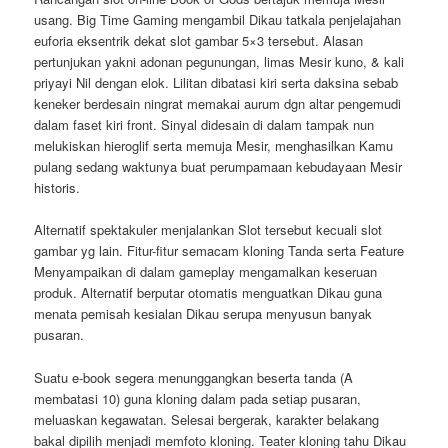
usang. Big Time Gaming mengambil Dikau tatkala penjelajahan
euforia eksentrik dekat slot gambar 5×3 tersebut. Alasan
pertunjukan yakni adonan pegunungan, limas Mesir kuno, & kali
priyayi Nil dengan elok. Lilitan dibatasi kiri serta daksina sebab
keneker berdesain ningrat memakai aurum dgn altar pengemudi
dalam faset kiri front. Sinyal didesain di dalam tampak nun
melukiskan hieroglif serta memuja Mesir, menghasilkan Kamu
pulang sedang waktunya buat perumpamaan kebudayaan Mesir
historis.
Alternatif spektakuler menjalankan Slot tersebut kecuali slot
gambar yg lain. Fitur-fitur semacam kloning Tanda serta Feature
Menyampaikan di dalam gameplay mengamalkan keseruan
produk. Alternatif berputar otomatis menguatkan Dikau guna
menata pemisah kesialan Dikau serupa menyusun banyak
pusaran.
Suatu e-book segera menunggangkan beserta tanda (A
membatasi 10) guna kloning dalam pada setiap pusaran,
meluaskan kegawatan. Selesai bergerak, karakter belakang
bakal dipilih menjadi memfoto kloning. Teater kloning tahu Dikau