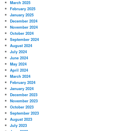
March 2025
February 2025
January 2025
December 2024
November 2024
October 2024
September 2024
August 2024
July 2024
June 2024
May 2024
April 2024
March 2024
February 2024
January 2024
December 2023
November 2023
October 2023
September 2023
August 2023
July 2023