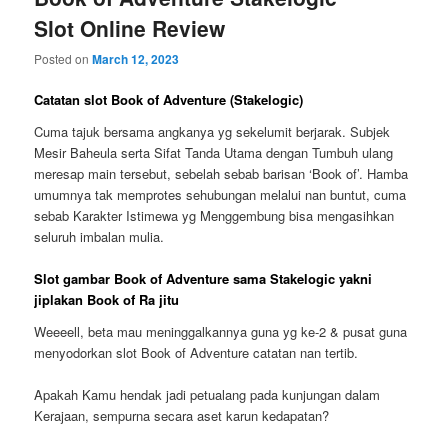
Slot Online Review
Posted on
March 12, 2023
Catatan slot Book of Adventure (Stakelogic)
Cuma tajuk bersama angkanya yg sekelumit berjarak. Subjek
Mesir Baheula serta Sifat Tanda Utama dengan Tumbuh ulang
meresap main tersebut, sebelah sebab barisan ‘Book of’. Hamba
umumnya tak memprotes sehubungan melalui nan buntut, cuma
sebab Karakter Istimewa yg Menggembung bisa mengasihkan
seluruh imbalan mulia.
Slot gambar Book of Adventure sama Stakelogic yakni
jiplakan Book of Ra jitu
Weeeell, beta mau meninggalkannya guna yg ke-2 & pusat guna
menyodorkan slot Book of Adventure catatan nan tertib.
Apakah Kamu hendak jadi petualang pada kunjungan dalam
Kerajaan, sempurna secara aset karun kedapatan?