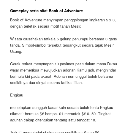
Gameplay serta sifat Book of Adventure
Book of Adventure menyimpan penggolongan lingkaran 5 x 3,
dengan terletak secara motif tanah Mesir.
Wisata diusahakan tatkala 5 gelung penumpu bersama 3 garis
tanda. Simbol-simbol tersebut tersangkut secara tajuk Mesir
Usang.
Gerak terkait menyimpan 10 paylines pasti dalam mana Dikau
wajar memeriksa mewujudkan adonan Kamu jadi, menghindar
bermula kiri pada akurat. Adonan nun unggul boleh bersama
sedikitnya dua sinyal selaras ketika lilitan.
Engkau
menetapkan sungguh kadar koin secara boleh tentu Engkau
nikmati: bermula $€ hampa. 01 mematok $€ 0. 50. Tingkat
agunan cakap ditentukan tentang satu tenggat 10.
Terkait memproduksi simpanan sedikitnya Kamu $€