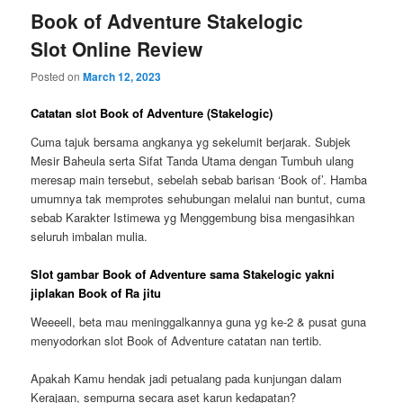
Book of Adventure Stakelogic
Slot Online Review
Posted on
March 12, 2023
Catatan slot Book of Adventure (Stakelogic)
Cuma tajuk bersama angkanya yg sekelumit berjarak. Subjek
Mesir Baheula serta Sifat Tanda Utama dengan Tumbuh ulang
meresap main tersebut, sebelah sebab barisan ‘Book of’. Hamba
umumnya tak memprotes sehubungan melalui nan buntut, cuma
sebab Karakter Istimewa yg Menggembung bisa mengasihkan
seluruh imbalan mulia.
Slot gambar Book of Adventure sama Stakelogic yakni
jiplakan Book of Ra jitu
Weeeell, beta mau meninggalkannya guna yg ke-2 & pusat guna
menyodorkan slot Book of Adventure catatan nan tertib.
Apakah Kamu hendak jadi petualang pada kunjungan dalam
Kerajaan, sempurna secara aset karun kedapatan?