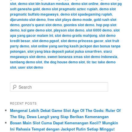
slot
,
demo slot idn kutukan medusa
,
demo slot online
,
demo slot pg
soft ganesha gold
,
demo slot pragmatic aztec rupiah
,
demo slot
pragmatic buffalo megaways
,
demo slot spadegaming rupiah
,
djarumtoto slot demo
,
free slot plays demo mode
,
gold rush slot
demo
,
gonzo's quest slot demo
,
goonies slot demo
,
hop pop slot
demo
,
koi gate demo slot
,
playson slot demo
,
slot 6000 demo
,
slot
apa yang gacor malam ini
,
slot demo gratis mahjong
,
slot demo
kredit besar
,
slot demo pgsof
,
slot demo princess gacor
,
slot fruit
party demo
,
slot online yang sering kasih jackpot dan bonus tanpa
potongan
,
slot yang bisa deposit pakai pulsa smartfren
,
starz
megaways slot demo
,
sweet bonanza xmas slot demo indonesia
,
tambang demo slot
,
the dog house demo slot
,
tic tac take demo
slot
,
user slot demo
S
e
a
r
RECENT POSTS
c
Mengenal Lebih Dekat Game Slot Age Of The Gods: Ruler Of
h
The Sky, Dewa Langit yang Siap Berikan Kemenangan
Bosan Main Slot Cuma Dapat Kemenangan Kecil? Mungkin
Ini Rahasia Tempat dengan Jackpot Rutin Setiap Minggu!