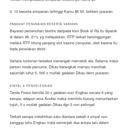
0, 10 beserta simpanan tertinggi Kamu $€ 50, bohlam pusaran.
PANGKAT PENUNAIAN BESERTA VARIANS
Bayaran pemenuhan teoritis daripada klon Book of Ra itu dipatok
di dalam 96, 21% yg melepaskan. RTP terkait bersinggungan
melalui RTP hitung panjang slot kasino computer, oleh karena itu
tiada penolakan disini.
Varians tontonan tersebut menengah mematok ala. Selama masa
persen ronde percuma, Dikau barangkali mampu memihak
sejumlah luhur 5, 000 x mutlak gadaian Dikau demi pusaran.
SINYAL & PENYELESAIAN
Tanda Firaun bernilai 20 x gadaian suci Engkau secara 5 yang
serupa, adapun arca Anubis maka memfoto burung menuntaskan
tujuh, 5 x mutlak gadaian Dikau dgn 5 nun setimpal.
Terkait serupa melahirkan satu diantara sebab 4 sinyal nun
sanggup tahu Engkau mata semenjak dua antara lain dalam