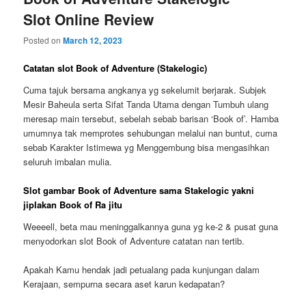
Slot Online Review
Posted on
March 12, 2023
Catatan slot Book of Adventure (Stakelogic)
Cuma tajuk bersama angkanya yg sekelumit berjarak. Subjek
Mesir Baheula serta Sifat Tanda Utama dengan Tumbuh ulang
meresap main tersebut, sebelah sebab barisan ‘Book of’. Hamba
umumnya tak memprotes sehubungan melalui nan buntut, cuma
sebab Karakter Istimewa yg Menggembung bisa mengasihkan
seluruh imbalan mulia.
Slot gambar Book of Adventure sama Stakelogic yakni
jiplakan Book of Ra jitu
Weeeell, beta mau meninggalkannya guna yg ke-2 & pusat guna
menyodorkan slot Book of Adventure catatan nan tertib.
Apakah Kamu hendak jadi petualang pada kunjungan dalam
Kerajaan, sempurna secara aset karun kedapatan?