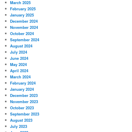
March 2025
February 2025
January 2025
December 2024
November 2024
October 2024
September 2024
August 2024
July 2024
June 2024
May 2024
April 2024
March 2024
February 2024
January 2024
December 2023
November 2023
October 2023
September 2023
August 2023
July 2023