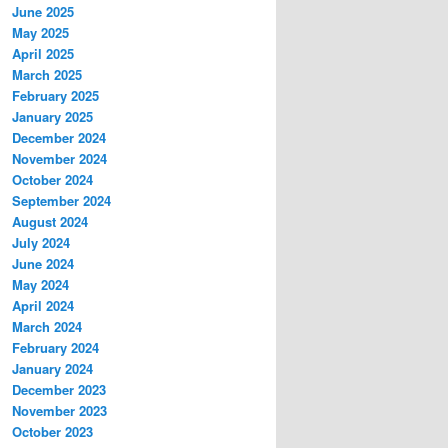
June 2025
May 2025
April 2025
March 2025
February 2025
January 2025
December 2024
November 2024
October 2024
September 2024
August 2024
July 2024
June 2024
May 2024
April 2024
March 2024
February 2024
January 2024
December 2023
November 2023
October 2023