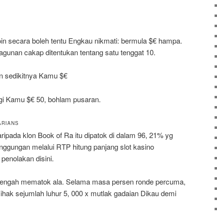
n secara boleh tentu Engkau nikmati: bermula $€ hampa.
agunan cakap ditentukan tentang satu tenggat 10.
n sedikitnya Kamu $€
ggi Kamu $€ 50, bohlam pusaran.
ARIANS
ripada klon Book of Ra itu dipatok di dalam 96, 21% yg
nggungan melalui RTP hitung panjang slot kasino
 penolakan disini.
enengah mematok ala. Selama masa persen ronde percuma,
ak sejumlah luhur 5, 000 x mutlak gadaian Dikau demi