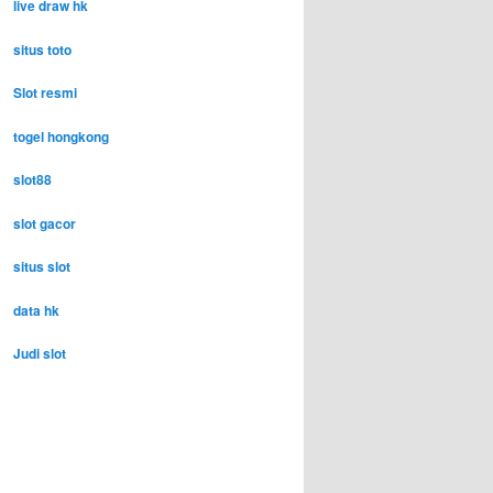
live draw hk
situs toto
Slot resmi
togel hongkong
slot88
slot gacor
situs slot
data hk
Judi slot