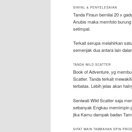
SINYAL & PENYELESAIAN
Tanda Firaun bernilai 20 x ga
Anubis maka memfoto burung m
setimpal.
Terkait serupa melahirkan sat
semenjak dua antara lain dala
TANDA WILD SCATTER
Book of Adventure, yg membuat
Scatter. Tanda terkait mewakil
terbatas. Lebih jelas akan haln
Seniwati Wild Scatter saja me
sebanyak Engkau memimpin pem
jika Kamu dampak badan Tamba
SIFAT MAIN TAMBAHAN SPIN PRO