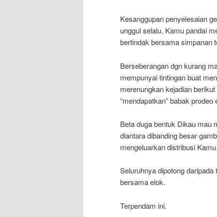
Kesanggupan penyelesaian ged
unggul selalu, Kamu pandai m
bertindak bersama simpanan t
Berseberangan dgn kurang main
mempunyai tintingan buat men
merenungkan kejadian berikut
“mendapatkan” babak prodeo 
Beta duga bentuk Dikau mau 
diantara dibanding besar gam
mengeluarkan distribusi Kamu
Seluruhnya dipotong daripada
bersama elok.
Terpendam ini.