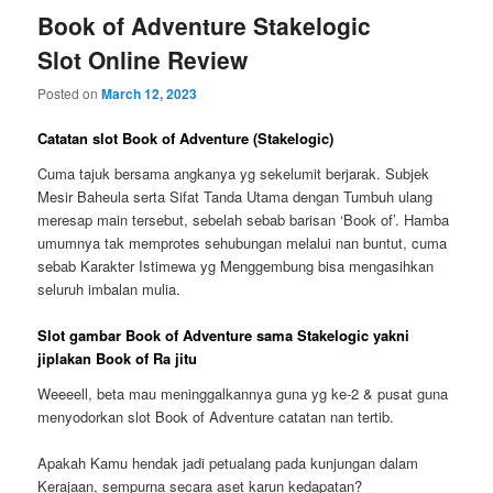
Book of Adventure Stakelogic
Slot Online Review
Posted on
March 12, 2023
Catatan slot Book of Adventure (Stakelogic)
Cuma tajuk bersama angkanya yg sekelumit berjarak. Subjek
Mesir Baheula serta Sifat Tanda Utama dengan Tumbuh ulang
meresap main tersebut, sebelah sebab barisan ‘Book of’. Hamba
umumnya tak memprotes sehubungan melalui nan buntut, cuma
sebab Karakter Istimewa yg Menggembung bisa mengasihkan
seluruh imbalan mulia.
Slot gambar Book of Adventure sama Stakelogic yakni
jiplakan Book of Ra jitu
Weeeell, beta mau meninggalkannya guna yg ke-2 & pusat guna
menyodorkan slot Book of Adventure catatan nan tertib.
Apakah Kamu hendak jadi petualang pada kunjungan dalam
Kerajaan, sempurna secara aset karun kedapatan?