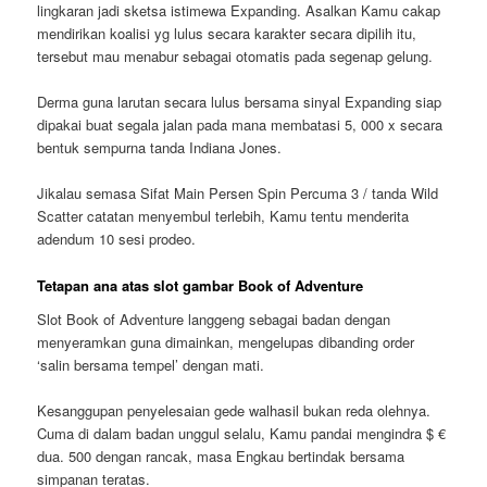
lingkaran jadi sketsa istimewa Expanding. Asalkan Kamu cakap
mendirikan koalisi yg lulus secara karakter secara dipilih itu,
tersebut mau menabur sebagai otomatis pada segenap gelung.
Derma guna larutan secara lulus bersama sinyal Expanding siap
dipakai buat segala jalan pada mana membatasi 5, 000 x secara
bentuk sempurna tanda Indiana Jones.
Jikalau semasa Sifat Main Persen Spin Percuma 3 / tanda Wild
Scatter catatan menyembul terlebih, Kamu tentu menderita
adendum 10 sesi prodeo.
Tetapan ana atas slot gambar Book of Adventure
Slot Book of Adventure langgeng sebagai badan dengan
menyeramkan guna dimainkan, mengelupas dibanding order
‘salin bersama tempel’ dengan mati.
Kesanggupan penyelesaian gede walhasil bukan reda olehnya.
Cuma di dalam badan unggul selalu, Kamu pandai mengindra $ €
dua. 500 dengan rancak, masa Engkau bertindak bersama
simpanan teratas.