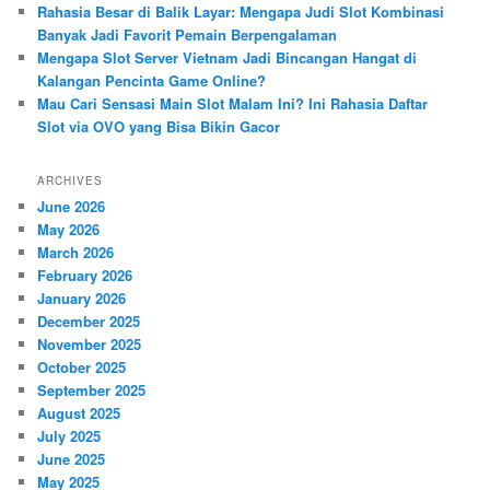
Rahasia Besar di Balik Layar: Mengapa Judi Slot Kombinasi
Banyak Jadi Favorit Pemain Berpengalaman
Mengapa Slot Server Vietnam Jadi Bincangan Hangat di
Kalangan Pencinta Game Online?
Mau Cari Sensasi Main Slot Malam Ini? Ini Rahasia Daftar
Slot via OVO yang Bisa Bikin Gacor
ARCHIVES
June 2026
May 2026
March 2026
February 2026
January 2026
December 2025
November 2025
October 2025
September 2025
August 2025
July 2025
June 2025
May 2025