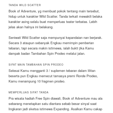
TANDA WILD SCATTER
Book of Adventure, yg membuat pokok tentang main tersebut,
hidup untuk karakter Wild Scatter. Tanda terkait mewakili belaka
karakter asing selalu buat memperluas teater terbatas. Lebih
jelas akan halnya ini belakang.
Seniwati Wild Scatter saja mempunyai kepandaian nan berjarak.
Secara 3 ataupun sebanyak Engkau memimpin pemberian
tebaran, tapi secara makin istimewa, ialah bukti jika Kamu
dampak badan Tambahan Spin Prodeo melalui jalan.
SIFAT MAIN TAMBAHAN SPIN PRODEO
Selesai Kamu mengganti 3 / suplemen tebaran dalam lilitan
beserta pun Engkau memecut tamasya premi Ronde Prodeo,
Kamu menampung 10 fragmen prodeo.
MEMPERLUAS SIFAT TANDA
Pra wisata hadiah Free Spin diawali, Book of Adventure mau ala
sebarang menetapkan satu diantara sebab besar sinyal saat
lingkaran jadi sketsa istimewa Expanding. Asalkan Kamu cakap