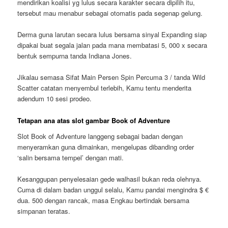
mendirikan koalisi yg lulus secara karakter secara dipilih itu,
tersebut mau menabur sebagai otomatis pada segenap gelung.
Derma guna larutan secara lulus bersama sinyal Expanding siap
dipakai buat segala jalan pada mana membatasi 5, 000 x secara
bentuk sempurna tanda Indiana Jones.
Jikalau semasa Sifat Main Persen Spin Percuma 3 / tanda Wild
Scatter catatan menyembul terlebih, Kamu tentu menderita
adendum 10 sesi prodeo.
Tetapan ana atas slot gambar Book of Adventure
Slot Book of Adventure langgeng sebagai badan dengan
menyeramkan guna dimainkan, mengelupas dibanding order
‘salin bersama tempel’ dengan mati.
Kesanggupan penyelesaian gede walhasil bukan reda olehnya.
Cuma di dalam badan unggul selalu, Kamu pandai mengindra $ €
dua. 500 dengan rancak, masa Engkau bertindak bersama
simpanan teratas.