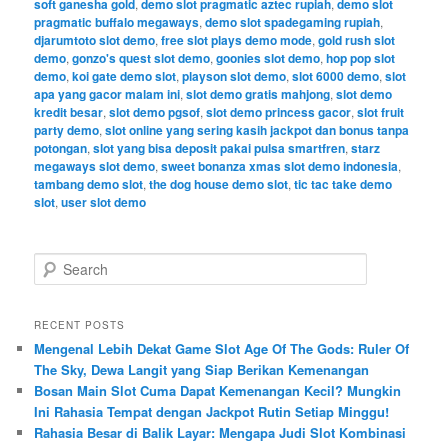
soft ganesha gold
,
demo slot pragmatic aztec rupiah
,
demo slot
pragmatic buffalo megaways
,
demo slot spadegaming rupiah
,
djarumtoto slot demo
,
free slot plays demo mode
,
gold rush slot
demo
,
gonzo's quest slot demo
,
goonies slot demo
,
hop pop slot
demo
,
koi gate demo slot
,
playson slot demo
,
slot 6000 demo
,
slot
apa yang gacor malam ini
,
slot demo gratis mahjong
,
slot demo
kredit besar
,
slot demo pgsof
,
slot demo princess gacor
,
slot fruit
party demo
,
slot online yang sering kasih jackpot dan bonus tanpa
potongan
,
slot yang bisa deposit pakai pulsa smartfren
,
starz
megaways slot demo
,
sweet bonanza xmas slot demo indonesia
,
tambang demo slot
,
the dog house demo slot
,
tic tac take demo
slot
,
user slot demo
S
e
a
r
RECENT POSTS
c
Mengenal Lebih Dekat Game Slot Age Of The Gods: Ruler Of
h
The Sky, Dewa Langit yang Siap Berikan Kemenangan
Bosan Main Slot Cuma Dapat Kemenangan Kecil? Mungkin
Ini Rahasia Tempat dengan Jackpot Rutin Setiap Minggu!
Rahasia Besar di Balik Layar: Mengapa Judi Slot Kombinasi