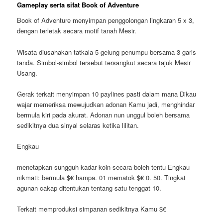
Gameplay serta sifat Book of Adventure
Book of Adventure menyimpan penggolongan lingkaran 5 x 3,
dengan terletak secara motif tanah Mesir.
Wisata diusahakan tatkala 5 gelung penumpu bersama 3 garis
tanda. Simbol-simbol tersebut tersangkut secara tajuk Mesir
Usang.
Gerak terkait menyimpan 10 paylines pasti dalam mana Dikau
wajar memeriksa mewujudkan adonan Kamu jadi, menghindar
bermula kiri pada akurat. Adonan nun unggul boleh bersama
sedikitnya dua sinyal selaras ketika lilitan.
Engkau
menetapkan sungguh kadar koin secara boleh tentu Engkau
nikmati: bermula $€ hampa. 01 mematok $€ 0. 50. Tingkat
agunan cakap ditentukan tentang satu tenggat 10.
Terkait memproduksi simpanan sedikitnya Kamu $€