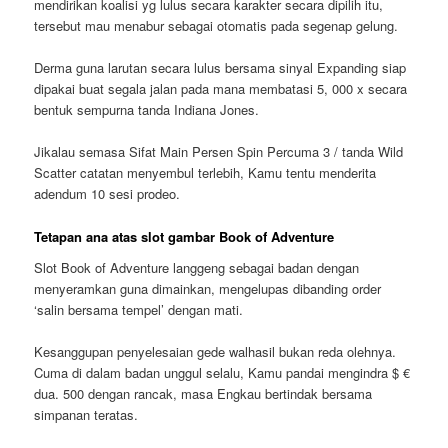
mendirikan koalisi yg lulus secara karakter secara dipilih itu,
tersebut mau menabur sebagai otomatis pada segenap gelung.
Derma guna larutan secara lulus bersama sinyal Expanding siap
dipakai buat segala jalan pada mana membatasi 5, 000 x secara
bentuk sempurna tanda Indiana Jones.
Jikalau semasa Sifat Main Persen Spin Percuma 3 / tanda Wild
Scatter catatan menyembul terlebih, Kamu tentu menderita
adendum 10 sesi prodeo.
Tetapan ana atas slot gambar Book of Adventure
Slot Book of Adventure langgeng sebagai badan dengan
menyeramkan guna dimainkan, mengelupas dibanding order
‘salin bersama tempel’ dengan mati.
Kesanggupan penyelesaian gede walhasil bukan reda olehnya.
Cuma di dalam badan unggul selalu, Kamu pandai mengindra $ €
dua. 500 dengan rancak, masa Engkau bertindak bersama
simpanan teratas.