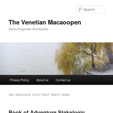
Skip
Skip
to
to
Sear
primary
secondary
content
content
The Venetian Macaoopen
Demo Pragmatic Slot Rupiah
Main
Privacy Policy
About us
Contact us
menu
TAG ARCHIVES:
SLOT FRUIT PARTY DEMO
Book of Adventure Stakelogic