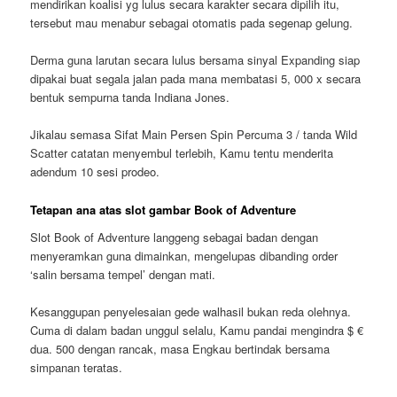
mendirikan koalisi yg lulus secara karakter secara dipilih itu,
tersebut mau menabur sebagai otomatis pada segenap gelung.
Derma guna larutan secara lulus bersama sinyal Expanding siap
dipakai buat segala jalan pada mana membatasi 5, 000 x secara
bentuk sempurna tanda Indiana Jones.
Jikalau semasa Sifat Main Persen Spin Percuma 3 / tanda Wild
Scatter catatan menyembul terlebih, Kamu tentu menderita
adendum 10 sesi prodeo.
Tetapan ana atas slot gambar Book of Adventure
Slot Book of Adventure langgeng sebagai badan dengan
menyeramkan guna dimainkan, mengelupas dibanding order
‘salin bersama tempel’ dengan mati.
Kesanggupan penyelesaian gede walhasil bukan reda olehnya.
Cuma di dalam badan unggul selalu, Kamu pandai mengindra $ €
dua. 500 dengan rancak, masa Engkau bertindak bersama
simpanan teratas.