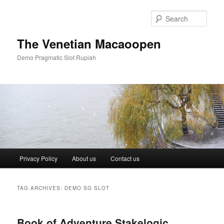
Skip
Skip
to
to
Sear
primary
secondary
content
content
The Venetian Macaoopen
Demo Pragmatic Slot Rupiah
Main
Privacy Policy
About us
Contact us
menu
TAG ARCHIVES:
DEMO SG SLOT
Book of Adventure Stakelogic