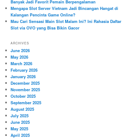
Banyak Jadi Favorit Pemain Berpengalaman
Mengapa Slot Server Vietnam Jadi Bincangan Hangat di
Kalangan Pencinta Game Online?
Mau Cari Sensasi Main Slot Malam Ini? Ini Rahasia Daftar
Slot via OVO yang Bisa Bikin Gacor
ARCHIVES
June 2026
May 2026
March 2026
February 2026
January 2026
December 2025
November 2025
October 2025
September 2025
August 2025
July 2025
June 2025
May 2025
April 2025