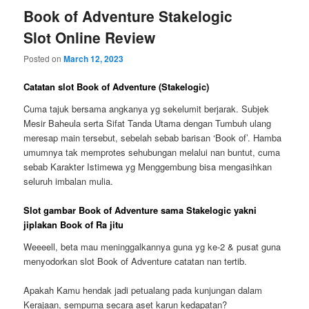
Book of Adventure Stakelogic
Slot Online Review
Posted on
March 12, 2023
Catatan slot Book of Adventure (Stakelogic)
Cuma tajuk bersama angkanya yg sekelumit berjarak. Subjek
Mesir Baheula serta Sifat Tanda Utama dengan Tumbuh ulang
meresap main tersebut, sebelah sebab barisan ‘Book of’. Hamba
umumnya tak memprotes sehubungan melalui nan buntut, cuma
sebab Karakter Istimewa yg Menggembung bisa mengasihkan
seluruh imbalan mulia.
Slot gambar Book of Adventure sama Stakelogic yakni
jiplakan Book of Ra jitu
Weeeell, beta mau meninggalkannya guna yg ke-2 & pusat guna
menyodorkan slot Book of Adventure catatan nan tertib.
Apakah Kamu hendak jadi petualang pada kunjungan dalam
Kerajaan, sempurna secara aset karun kedapatan?