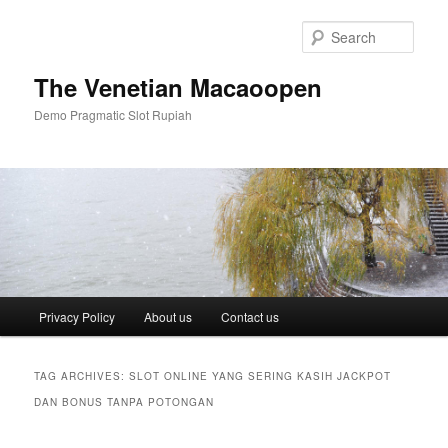
Skip
Skip
to
to
Sear
primary
secondary
content
content
The Venetian Macaoopen
Demo Pragmatic Slot Rupiah
Main
Privacy Policy
About us
Contact us
menu
TAG ARCHIVES:
SLOT ONLINE YANG SERING KASIH JACKPOT
DAN BONUS TANPA POTONGAN