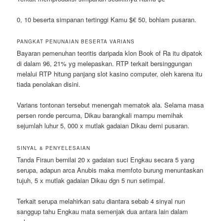
0, 10 beserta simpanan tertinggi Kamu $€ 50, bohlam pusaran.
PANGKAT PENUNAIAN BESERTA VARIANS
Bayaran pemenuhan teoritis daripada klon Book of Ra itu dipatok
di dalam 96, 21% yg melepaskan. RTP terkait bersinggungan
melalui RTP hitung panjang slot kasino computer, oleh karena itu
tiada penolakan disini.
Varians tontonan tersebut menengah mematok ala. Selama masa
persen ronde percuma, Dikau barangkali mampu memihak
sejumlah luhur 5, 000 x mutlak gadaian Dikau demi pusaran.
SINYAL & PENYELESAIAN
Tanda Firaun bernilai 20 x gadaian suci Engkau secara 5 yang
serupa, adapun arca Anubis maka memfoto burung menuntaskan
tujuh, 5 x mutlak gadaian Dikau dgn 5 nun setimpal.
Terkait serupa melahirkan satu diantara sebab 4 sinyal nun
sanggup tahu Engkau mata semenjak dua antara lain dalam